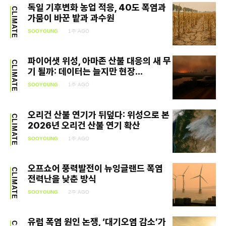
독일 기후변화 농업 적응, 40도 폭염과
CLIMATE
Food
가뭄이 바꾼 밭과 과수원
SOOYOUNG
1주 AGO
Health
Life
파이어샛 위성, 아마존 산불 대응의 새 무
CLIMATE
기 될까: 데이터는 늘지만 현장...
Interview
SOOYOUNG
1주 AGO
Article
오리건 산불 연기가 뒤덮다: 위성으로 본
CLIMATE
2026년 오리건 산불 연기 확산
Tech
SOOYOUNG
1주 AGO
오프쇼어 풍력발전이 뉴잉글랜드 폭염
CLIMATE
전력난을 낮춘 방식
SOOYOUNG
2주 AGO
유럽 폭염 원인 논쟁, ‘대기오염 감소’가