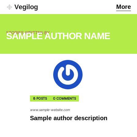
Vegilog
More
STORIES WRITTEN BY :
SAMPLE AUTHOR NAME
8 POSTS
0 COMMENTS
www.sample-website.com
Sample author description