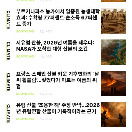
SOOYOUNG
1일 AGO
부르키나파소 농가에서 입증된 농생태학
CLIMATE
효과: 수확량 77퍼센트·순소득 67퍼센
트 증가
SOOYOUNG
3일 AGO
서유럽 산불, 2026년 여름을 태우다:
CLIMATE
NASA가 포착한 대형 산불의 조건
SOOYOUNG
4일 AGO
프랑스·스페인 산불 키운 기후변화의 ‘날
CLIMATE
씨 휩쓸림’…젖었다가 마르는 여름의 위
험
SEARCH...
SOOYOUNG
5일 AGO
유럽 산불 ‘조용한 해’ 주장 반박…2026
CLIMATE
년 유럽연합 산불이 기록적이라는 근거
Climate
SOOYOUNG
6일 AGO
Energy