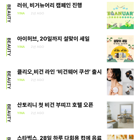
러쉬, 비거뉴어리 캠페인 진행
BEAUTY
SEARCH...
YINA
2년 AGO
아이허브, 20일까지 설맞이 세일
Climate
BEAUTY
YINA
2년 AGO
Energy
Food
클리오,비건 라인 ‘비건웨어 쿠션’ 출시
BEAUTY
Health
YINA
2년 AGO
Life
산토리니 첫 비건 부띠끄 호텔 오픈
BEAUTY
Interview
YINA
2년 AGO
Article
스타벅스, 28일 하루 다회용 컵에 음료
Tech