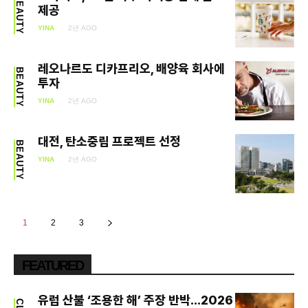
BEAUTY
제공
YINA
2년 AGO
레오나르도 디카프리오, 배양육 회사에
BEAUTY
투자
YINA
2년 AGO
대전, 탄소중립 프로젝트 선정
BEAUTY
YINA
2년 AGO
1
2
3
FEATURED
유럽 산불 ‘조용한 해’ 주장 반박…2026