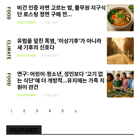
비건 인증 라면 고르는 법, 풀무원 지구식
FOOD
단 로스팅 정면 구매 전...
SOOYOUNG
1개월 AGO
유럽을 덮친 폭염, ‘이상기후’가 아니라
CLIMATE
새 기후의 신호다
SOOYOUNG
2개월 AGO
연구: 어린이·청소년, 성인보다 ‘고기 없
FOOD
는 식단’에 더 개방적…유지에는 가족 지
원이 관건
SOOYOUNG
2개월 AGO
1
2
3
4
5
FEATURED