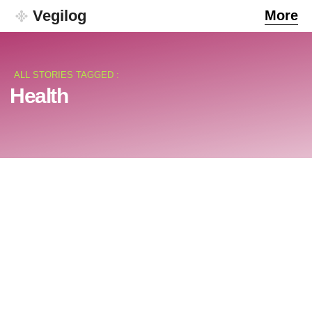
Vegilog
More
ALL STORIES TAGGED :
Health