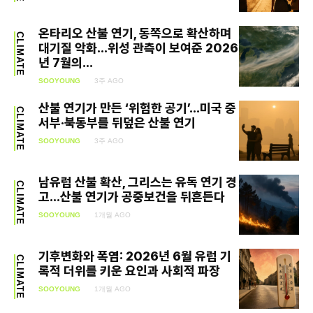
SEARCH...
온타리오 산불 연기, 동쪽으로 확산하며
CLIMATE
대기질 악화…위성 관측이 보여준 2026
년 7월의...
Climate
SOOYOUNG
3주 AGO
Energy
산불 연기가 만든 ‘위험한 공기’…미국 중
CLIMATE
서부·북동부를 뒤덮은 산불 연기
Food
SOOYOUNG
3주 AGO
Health
남유럽 산불 확산, 그리스는 유독 연기 경
CLIMATE
Life
고…산불 연기가 공중보건을 뒤흔든다
SOOYOUNG
1개월 AGO
Interview
기후변화와 폭염: 2026년 6월 유럽 기
Article
CLIMATE
록적 더위를 키운 요인과 사회적 파장
Tech
SOOYOUNG
1개월 AGO