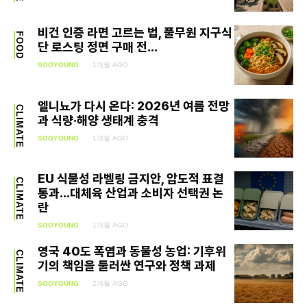
SEARCH...
비건 인증 라면 고르는 법, 풀무원 지구식
FOOD
단 로스팅 정면 구매 전...
Climate
SOOYOUNG
1개월 AGO
Energy
엘니뇨가 다시 온다: 2026년 여름 전망
CLIMATE
과 식량·해양 생태계 충격
Food
SOOYOUNG
1개월 AGO
Health
EU 식물성 라벨링 금지안, 압도적 표결
CLIMATE
Life
통과…대체육 산업과 소비자 선택권 논
란
Interview
SOOYOUNG
1개월 AGO
영국 40도 폭염과 동물성 농업: 기후위
Article
CLIMATE
기의 책임을 둘러싼 연구와 정책 과제
Tech
SOOYOUNG
2개월 AGO