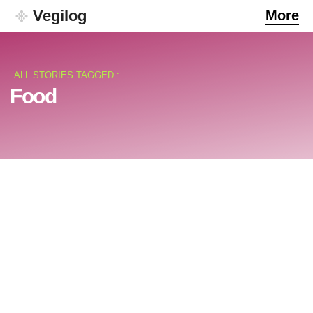
Vegilog
More
ALL STORIES TAGGED :
Food