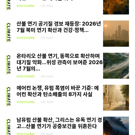
CLIMATE
SOOYOUNG
2주 AGO
SEARCH...
산불 연기 공기질 경보 재등장: 2026년
CLIMATE
7월 북미 연기 확산과 건강·정책...
Climate
SOOYOUNG
3주 AGO
Energy
온타리오 산불 연기, 동쪽으로 확산하며
CLIMATE
Food
대기질 악화…위성 관측이 보여준 2026
년 7월의...
Health
SOOYOUNG
3주 AGO
에어컨 논쟁, 유럽 폭염이 바꾼 기준: 에
Life
CLIMATE
어컨 확산과 탄소배출의 8가지 사실
Interview
SOOYOUNG
4주 AGO
Article
남유럽 산불 확산, 그리스는 유독 연기 경
CLIMATE
고…산불 연기가 공중보건을 뒤흔든다
Tech
SOOYOUNG
4주 AGO