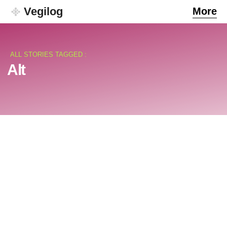
Vegilog
More
ALL STORIES TAGGED :
Alt