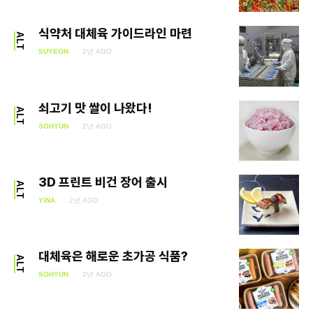
SEARCH...
식약처 대체육 가이드라인 마련
ALT
SUYEON
2년 AGO
Climate
Energy
쇠고기 맛 쌀이 나왔다!
ALT
SOHYUN
2년 AGO
Food
Health
3D 프린트 비건 장어 출시
ALT
Life
YINA
2년 AGO
Interview
대체육은 해로운 초가공 식품?
Article
ALT
SOHYUN
2년 AGO
Tech