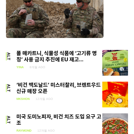
폴 매카트니, 식물성 식품에 ‘고기류 명
ALT
칭’ 사용 금지 추진에 EU 재고...
YINA
8개월 AGO
‘비건 맥도날드’ 미스터찰리, 브렌트우드
ALT
신규 매장 오픈
MKSHON
12개월 AGO
미국 도미노피자, 비건 치즈 도입 요구 고
ALT
조
RAYMOND
12개월 AGO