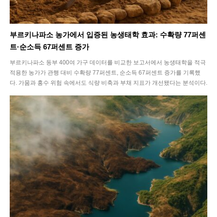
부르키나파소 농가에서 입증된 농생태학 효과: 수확량 77퍼센
트·순소득 67퍼센트 증가
부르키나파소 동부 400여 가구 데이터를 비교한 보고서에서 농생태학을 적극
적용한 농가가 관행 대비 수확량 77퍼센트, 순소득 67퍼센트 증가를 기록했
다. 가뭄과 홍수 위험 속에서도 식량 비축과 부채 지표가 개선됐다는 분석이다.