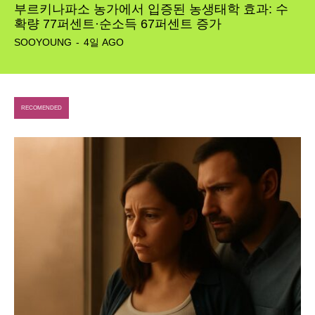
부르키나파소 농가에서 입증된 농생태학 효과: 수
확량 77퍼센트·순소득 67퍼센트 증가
SOOYOUNG
-
4일 AGO
RECOMENDED
SEARCH...