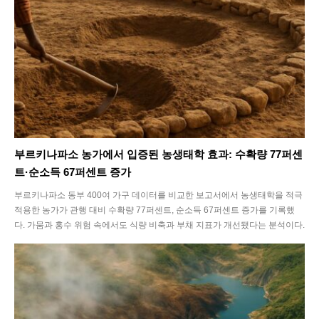
부르키나파소 농가에서 입증된 농생태학 효과: 수확량 77퍼센
트·순소득 67퍼센트 증가
부르키나파소 동부 400여 가구 데이터를 비교한 보고서에서 농생태학을 적극
적용한 농가가 관행 대비 수확량 77퍼센트, 순소득 67퍼센트 증가를 기록했
다. 가뭄과 홍수 위험 속에서도 식량 비축과 부채 지표가 개선됐다는 분석이다.