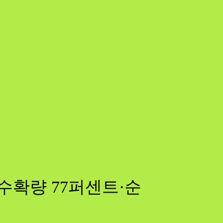
수확량 77퍼센트·순