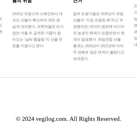
름의 위험
근거
2
가
2026년 프랑스와 스페인에서 대
일부 논평가들은 2026년이 유럽
9
농
규모 산불이 확산하며 30만 명
산불의 ‘가장 조용한 해’라고 주
린
변
넘게 대피했다. 과학자들은 비가
장했지만, 데이터 범위에 러시아
온
관
많던 겨울 뒤 급격한 가뭄이 찾
와 농경지 화재가 포함되면서 왜
양
아오는 ‘날씨 휩쓸림’이 산불 연
곡이 발생했다. 유럽연합 산불
내
료를 키웠다고 본다.
통계는 2026년이 2022년에 이어
두 번째로 많은 면적이 불탔다고
보여준다.
© 2024 vegilog.com. All Rights Reserved.