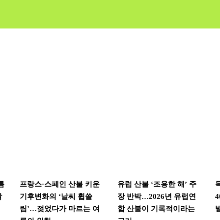
름
프랑스·스페인 산불 키운
유럽 산불 ‘조용한 해’ 주
착
기후변화의 ‘날씨 휩쓸
장 반박…2026년 유럽연
림’…젖었다가 마르는 여
합 산불이 기록적이라는