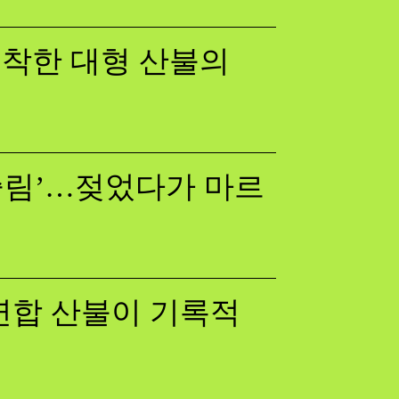
 포착한 대형 산불의
쓸림’…젖었다가 마르
럽연합 산불이 기록적