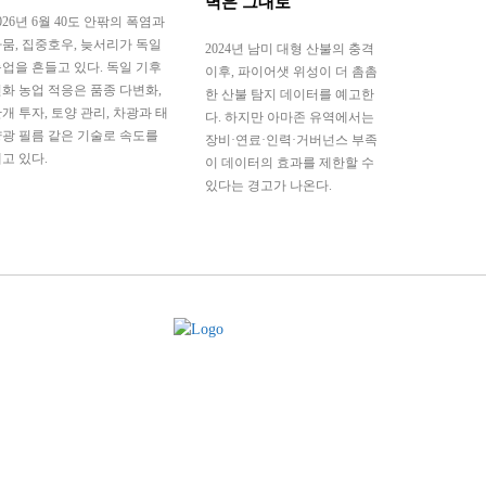
벽은 그대로
026년 6월 40도 안팎의 폭염과
뭄, 집중호우, 늦서리가 독일
2024년 남미 대형 산불의 충격
업을 흔들고 있다. 독일 기후
이후, 파이어샛 위성이 더 촘촘
화 농업 적응은 품종 다변화,
한 산불 탐지 데이터를 예고한
개 투자, 토양 관리, 차광과 태
다. 하지만 아마존 유역에서는
광 필름 같은 기술로 속도를
장비·연료·인력·거버넌스 부족
고 있다.
이 데이터의 효과를 제한할 수
있다는 경고가 나온다.