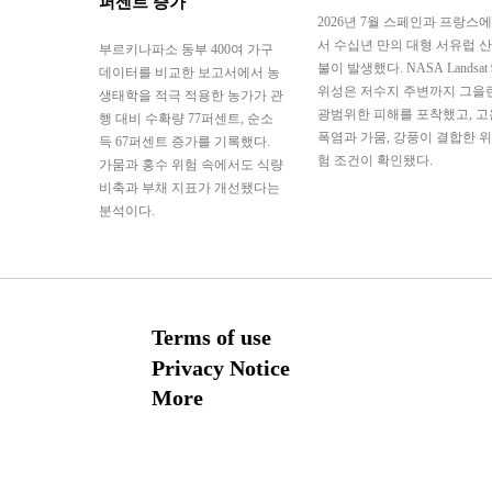
퍼센트 증가
2026년 7월 스페인과 프랑스에
서 수십년 만의 대형 서유럽 산
부르키나파소 동부 400여 가구
불이 발생했다. NASA Landsat 
데이터를 비교한 보고서에서 농
위성은 저수지 주변까지 그을
생태학을 적극 적용한 농가가 관
광범위한 피해를 포착했고, 고
행 대비 수확량 77퍼센트, 순소
폭염과 가뭄, 강풍이 결합한 위
득 67퍼센트 증가를 기록했다.
험 조건이 확인됐다.
가뭄과 홍수 위험 속에서도 식량
비축과 부채 지표가 개선됐다는
분석이다.
Terms of use
Privacy Notice
More