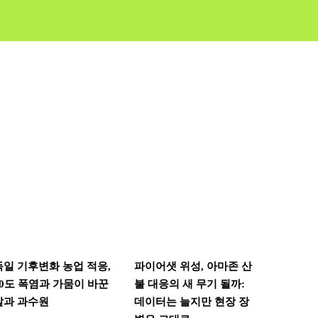
독일 기후변화 농업 적응,
파이어샛 위성, 아마존 산
40도 폭염과 가뭄이 바꾼
불 대응의 새 무기 될까:
밭과 과수원
데이터는 늘지만 현장 장