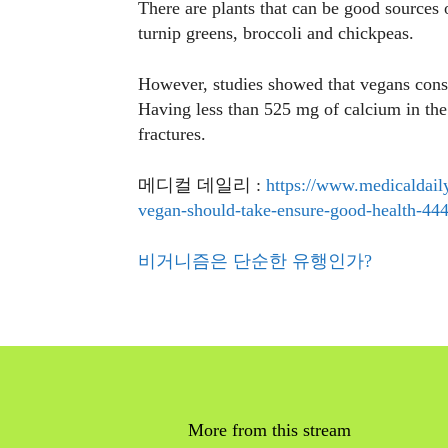
There are plants that can be good sources 
turnip greens, broccoli and chickpeas.
However, studies showed that vegans cons
Having less than 525 mg of calcium in the
fractures.
메디컬 데일리 :
https://www.medicaldail
vegan-should-take-ensure-good-health-44
비거니즘은 단순한 유행인가?
More from this stream