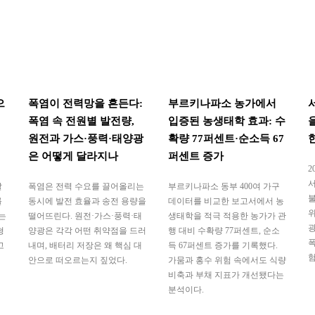
으
폭염이 전력망을 흔든다:
부르키나파소 농가에서
폭염 속 전원별 발전량,
입증된 농생태학 효과: 수
원전과 가스·풍력·태양광
확량 77퍼센트·순소득 67
은 어떻게 달라지나
퍼센트 증가
2
서
발
폭염은 전력 수요를 끌어올리는
부르키나파소 동부 400여 가구
불
를
동시에 발전 효율과 송전 용량을
데이터를 비교한 보고서에서 농
는
떨어뜨린다. 원전·가스·풍력·태
생태학을 적극 적용한 농가가 관
광
형
양광은 각각 어떤 취약점을 드러
행 대비 수확량 77퍼센트, 순소
폭
고
내며, 배터리 저장은 왜 핵심 대
득 67퍼센트 증가를 기록했다.
험
안으로 떠오르는지 짚었다.
가뭄과 홍수 위험 속에서도 식량
비축과 부채 지표가 개선됐다는
분석이다.