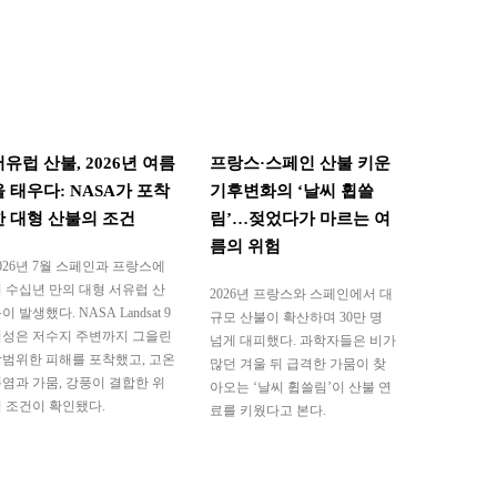
서유럽 산불, 2026년 여름
프랑스·스페인 산불 키운
을 태우다: NASA가 포착
기후변화의 ‘날씨 휩쓸
한 대형 산불의 조건
림’…젖었다가 마르는 여
름의 위험
026년 7월 스페인과 프랑스에
 수십년 만의 대형 서유럽 산
2026년 프랑스와 스페인에서 대
이 발생했다. NASA Landsat 9
규모 산불이 확산하며 30만 명
위성은 저수지 주변까지 그을린
넘게 대피했다. 과학자들은 비가
범위한 피해를 포착했고, 고온
많던 겨울 뒤 급격한 가뭄이 찾
염과 가뭄, 강풍이 결합한 위
아오는 ‘날씨 휩쓸림’이 산불 연
 조건이 확인됐다.
료를 키웠다고 본다.