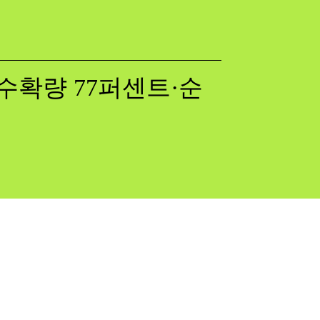
수확량 77퍼센트·순