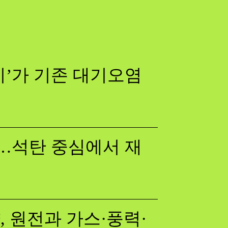
기’가 기존 대기오염
다…석탄 중심에서 재
 원전과 가스·풍력·