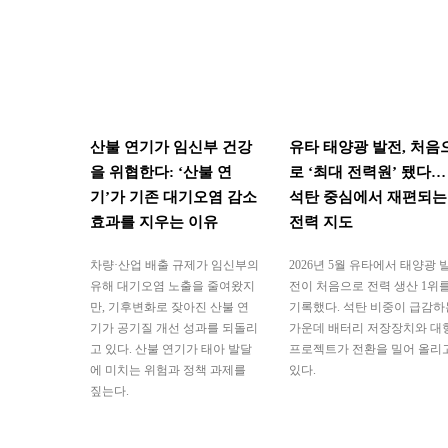
산불 연기가 임신부 건강
유타 태양광 발전, 처음
을 위협한다: ‘산불 연
로 ‘최대 전력원’ 됐다…
기’가 기존 대기오염 감소
석탄 중심에서 재편되는
효과를 지우는 이유
전력 지도
차량·산업 배출 규제가 임신부의
2026년 5월 유타에서 태양광 
유해 대기오염 노출을 줄여왔지
전이 처음으로 전력 생산 1위
만, 기후변화로 잦아진 산불 연
기록했다. 석탄 비중이 급감하
기가 공기질 개선 성과를 되돌리
가운데 배터리 저장장치와 대
고 있다. 산불 연기가 태아 발달
프로젝트가 전환을 밀어 올리
에 미치는 위험과 정책 과제를
있다.
짚는다.