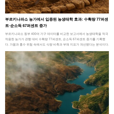
부르키나파소 농가에서 입증된 농생태학 효과: 수확량 77퍼센
트·순소득 67퍼센트 증가
부르키나파소 동부 400여 가구 데이터를 비교한 보고서에서 농생태학을 적극
적용한 농가가 관행 대비 수확량 77퍼센트, 순소득 67퍼센트 증가를 기록했
다. 가뭄과 홍수 위험 속에서도 식량 비축과 부채 지표가 개선됐다는 분석이다.