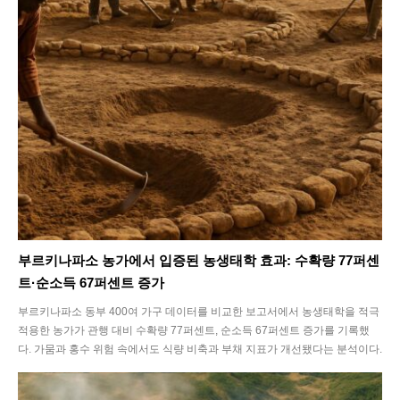
부르키나파소 농가에서 입증된 농생태학 효과: 수확량 77퍼센
트·순소득 67퍼센트 증가
부르키나파소 동부 400여 가구 데이터를 비교한 보고서에서 농생태학을 적극
적용한 농가가 관행 대비 수확량 77퍼센트, 순소득 67퍼센트 증가를 기록했
다. 가뭄과 홍수 위험 속에서도 식량 비축과 부채 지표가 개선됐다는 분석이다.