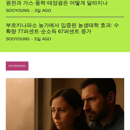
원전과 가스·풍력·태양광은 어떻게 달라지나
SOOYOUNG
-
3일 AGO
부르키나파소 농가에서 입증된 농생태학 효과: 수
확량 77퍼센트·순소득 67퍼센트 증가
SOOYOUNG
-
5일 AGO
SEARCH...
RECOMENDED
Climate
Energy
Food