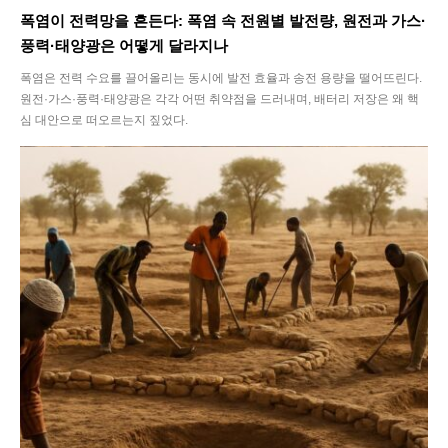
폭염이 전력망을 흔든다: 폭염 속 전원별 발전량, 원전과 가스·
풍력·태양광은 어떻게 달라지나
폭염은 전력 수요를 끌어올리는 동시에 발전 효율과 송전 용량을 떨어뜨린다.
SEARCH...
원전·가스·풍력·태양광은 각각 어떤 취약점을 드러내며, 배터리 저장은 왜 핵
심 대안으로 떠오르는지 짚었다.
Climate
Energy
Food
Health
Life
Interview