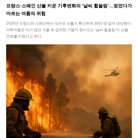
프랑스·스페인 산불 키운 기후변화의 ‘날씨 휩쓸림’…젖었다가
마르는 여름의 위험
2026년 프랑스와 스페인에서 대규모 산불이 확산하며 30만 명 넘게 대피했다.
과학자들은 비가 많던 겨울 뒤 급격한 가뭄이 찾아오는 ‘날씨 휩쓸림’이 산불
연료를 키웠다고 본다.