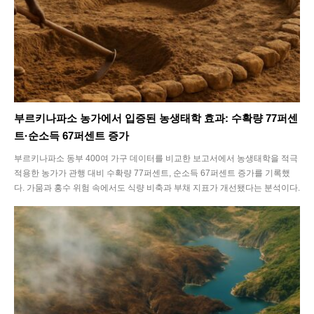
Article
Tech
부르키나파소 농가에서 입증된 농생태학 효과: 수확량 77퍼센
트·순소득 67퍼센트 증가
부르키나파소 동부 400여 가구 데이터를 비교한 보고서에서 농생태학을 적극
적용한 농가가 관행 대비 수확량 77퍼센트, 순소득 67퍼센트 증가를 기록했
다. 가뭄과 홍수 위험 속에서도 식량 비축과 부채 지표가 개선됐다는 분석이다.