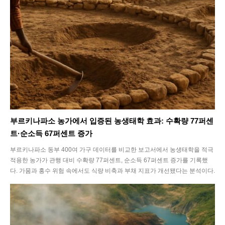
부르키나파소 농가에서 입증된 농생태학 효과: 수확량 77퍼센
트·순소득 67퍼센트 증가
부르키나파소 동부 400여 가구 데이터를 비교한 보고서에서 농생태학을 적극
적용한 농가가 관행 대비 수확량 77퍼센트, 순소득 67퍼센트 증가를 기록했
다. 가뭄과 홍수 위험 속에서도 식량 비축과 부채 지표가 개선됐다는 분석이다.