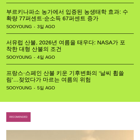
부르키나파소 농가에서 입증된 농생태학 효과: 수
Food
확량 77퍼센트·순소득 67퍼센트 증가
Health
SOOYOUNG
-
3일 AGO
Life
서유럽 산불, 2026년 여름을 태우다: NASA가 포
착한 대형 산불의 조건
Interview
SOOYOUNG
-
4일 AGO
Article
프랑스·스페인 산불 키운 기후변화의 ‘날씨 휩쓸
림’…젖었다가 마르는 여름의 위험
Tech
SOOYOUNG
-
5일 AGO
RECOMENDED