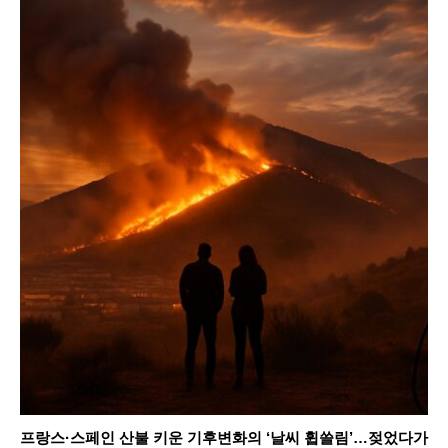
프랑스·스페인 산불 키운 기후변화의 ‘날씨 휩쓸림’…젖었다가