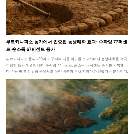
부르키나파소 농가에서 입증된 농생태학 효과: 수확량 77퍼센
트·순소득 67퍼센트 증가
부르키나파소 동부 400여 가구 데이터를 비교한 보고서에서 농생태학을 적극
적용한 농가가 관행 대비 수확량 77퍼센트, 순소득 67퍼센트 증가를 기록했
다. 가뭄과 홍수 위험 속에서도 식량 비축과 부채 지표가 개선됐다는 분석이다.