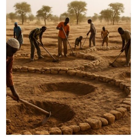
SEARCH...
Climate
Energy
Food
Health
Life