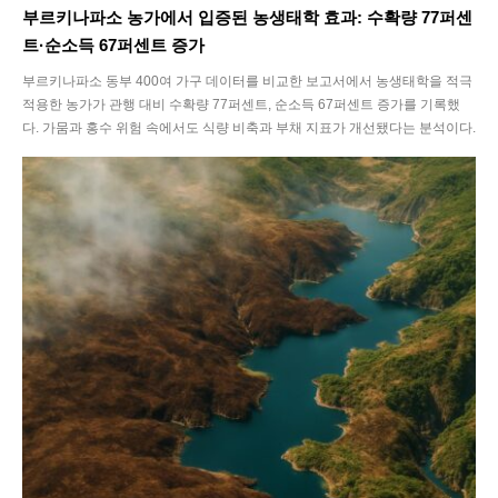
부르키나파소 농가에서 입증된 농생태학 효과: 수확량 77퍼센
Interview
트·순소득 67퍼센트 증가
부르키나파소 동부 400여 가구 데이터를 비교한 보고서에서 농생태학을 적극
Article
적용한 농가가 관행 대비 수확량 77퍼센트, 순소득 67퍼센트 증가를 기록했
다. 가뭄과 홍수 위험 속에서도 식량 비축과 부채 지표가 개선됐다는 분석이다.
Tech