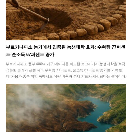
부르키나파소 농가에서 입증된 농생태학 효과: 수확량 77퍼센
트·순소득 67퍼센트 증가
부르키나파소 동부 400여 가구 데이터를 비교한 보고서에서 농생태학을 적극
적용한 농가가 관행 대비 수확량 77퍼센트, 순소득 67퍼센트 증가를 기록했
다. 가뭄과 홍수 위험 속에서도 식량 비축과 부채 지표가 개선됐다는 분석이다.