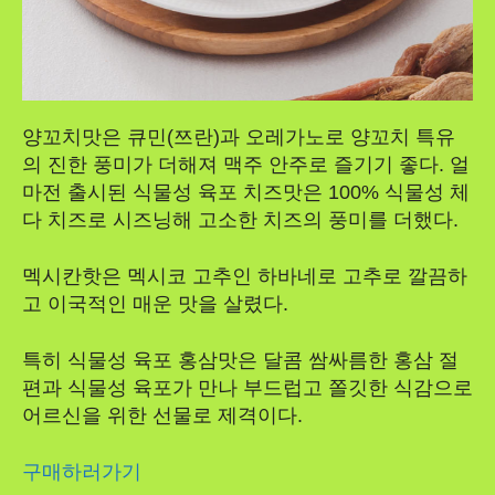
양꼬치맛은 큐민(쯔란)과 오레가노로 양꼬치 특유
의 진한 풍미가 더해져 맥주 안주로 즐기기 좋다. 얼
마전 출시된 식물성 육포 치즈맛은 100% 식물성 체
다 치즈로 시즈닝해 고소한 치즈의 풍미를 더했다.
멕시칸핫은 멕시코 고추인 하바네로 고추로 깔끔하
고 이국적인 매운 맛을 살렸다.
특히 식물성 육포 홍삼맛은 달콤 쌈싸름한 홍삼 절
편과 식물성 육포가 만나 부드럽고 쫄깃한 식감으로
어르신을 위한 선물로 제격이다.
구매하러가기