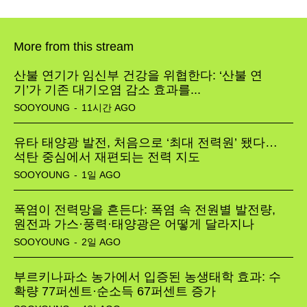
More from this stream
산불 연기가 임신부 건강을 위협한다: ‘산불 연
기’가 기존 대기오염 감소 효과를...
SOOYOUNG
-
11시간 AGO
SEARCH...
유타 태양광 발전, 처음으로 ‘최대 전력원’ 됐다…
석탄 중심에서 재편되는 전력 지도
Climate
SOOYOUNG
-
1일 AGO
Energy
폭염이 전력망을 흔든다: 폭염 속 전원별 발전량,
원전과 가스·풍력·태양광은 어떻게 달라지나
Food
SOOYOUNG
-
2일 AGO
Health
부르키나파소 농가에서 입증된 농생태학 효과: 수
확량 77퍼센트·순소득 67퍼센트 증가
Life