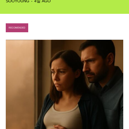
SOOYOUNG
-
4일 AGO
Interview
Article
RECOMENDED
Tech