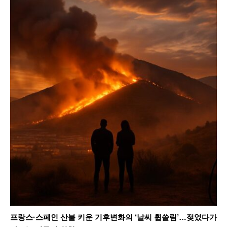
프랑스·스페인 산불 키운 기후변화의 ‘날씨 휩쓸림’…젖었다가