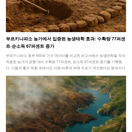
부르키나파소 농가에서 입증된 농생태학 효과: 수확량 77퍼센
트·순소득 67퍼센트 증가
부르키나파소 동부 400여 가구 데이터를 비교한 보고서에서 농생태학을 적극
적용한 농가가 관행 대비 수확량 77퍼센트, 순소득 67퍼센트 증가를 기록했
다. 가뭄과 홍수 위험 속에서도 식량 비축과 부채 지표가 개선됐다는 분석이다.