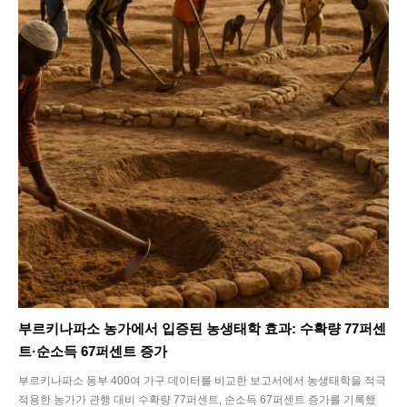
Life
Interview
Article
Tech
부르키나파소 농가에서 입증된 농생태학 효과: 수확량 77퍼센
트·순소득 67퍼센트 증가
부르키나파소 동부 400여 가구 데이터를 비교한 보고서에서 농생태학을 적극
적용한 농가가 관행 대비 수확량 77퍼센트, 순소득 67퍼센트 증가를 기록했