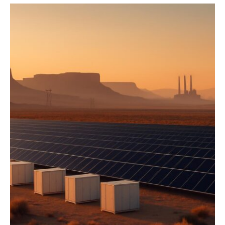
SEARCH...
Climate
Energy
Food
Health
Life
Interview
Article
Tech