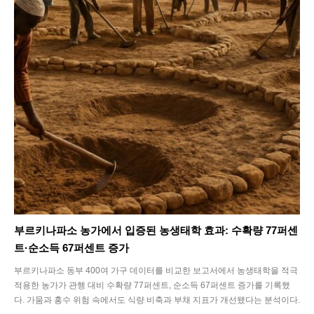
부르키나파소 농가에서 입증된 농생태학 효과: 수확량 77퍼센
트·순소득 67퍼센트 증가
부르키나파소 동부 400여 가구 데이터를 비교한 보고서에서 농생태학을 적극
적용한 농가가 관행 대비 수확량 77퍼센트, 순소득 67퍼센트 증가를 기록했
다. 가뭄과 홍수 위험 속에서도 식량 비축과 부채 지표가 개선됐다는 분석이다.