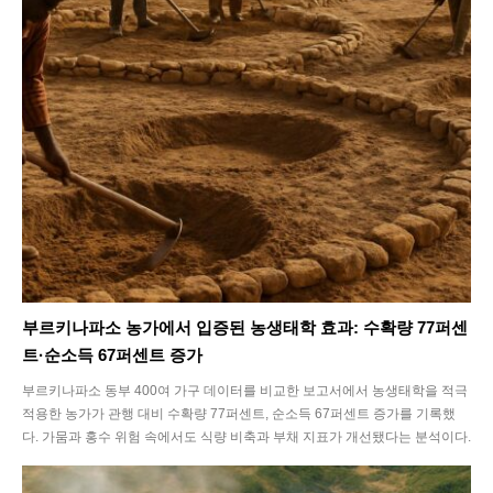
부르키나파소 농가에서 입증된 농생태학 효과: 수확량 77퍼센
트·순소득 67퍼센트 증가
부르키나파소 동부 400여 가구 데이터를 비교한 보고서에서 농생태학을 적극
적용한 농가가 관행 대비 수확량 77퍼센트, 순소득 67퍼센트 증가를 기록했
다. 가뭄과 홍수 위험 속에서도 식량 비축과 부채 지표가 개선됐다는 분석이다.