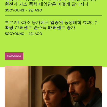
원전과 가스·풍력·태양광은 어떻게 달라지나
SOOYOUNG
-
2일 AGO
부르키나파소 농가에서 입증된 농생태학 효과: 수
확량 77퍼센트·순소득 67퍼센트 증가
SOOYOUNG
-
4일 AGO
RECOMENDED