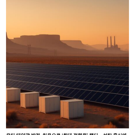
SEARCH...
Climate
Energy
Food
Health
Life
Interview
Article
Tech