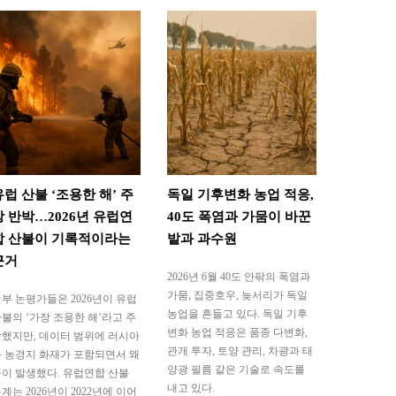
유럽 산불 ‘조용한 해’ 주
독일 기후변화 농업 적응,
장 반박…2026년 유럽연
40도 폭염과 가뭄이 바꾼
합 산불이 기록적이라는
밭과 과수원
근거
2026년 6월 40도 안팎의 폭염과
가뭄, 집중호우, 늦서리가 독일
부 논평가들은 2026년이 유럽
농업을 흔들고 있다. 독일 기후
불의 ‘가장 조용한 해’라고 주
변화 농업 적응은 품종 다변화,
했지만, 데이터 범위에 러시아
관개 투자, 토양 관리, 차광과 태
 농경지 화재가 포함되면서 왜
양광 필름 같은 기술로 속도를
이 발생했다. 유럽연합 산불
내고 있다.
계는 2026년이 2022년에 이어