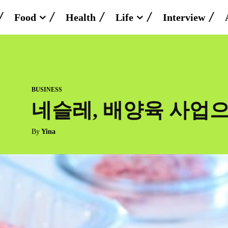
Food
Health
Life
Interview
BUSINESS
네슬레, 배양육 사업
By
Yina