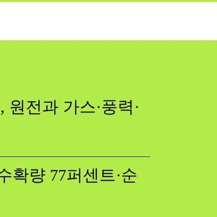
 원전과 가스·풍력·
수확량 77퍼센트·순