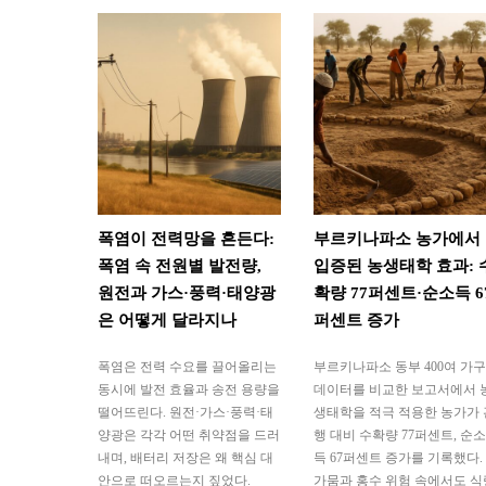
폭염이 전력망을 흔든다:
부르키나파소 농가에서
폭염 속 전원별 발전량,
입증된 농생태학 효과: 
원전과 가스·풍력·태양광
확량 77퍼센트·순소득 6
은 어떻게 달라지나
퍼센트 증가
폭염은 전력 수요를 끌어올리는
부르키나파소 동부 400여 가구
동시에 발전 효율과 송전 용량을
데이터를 비교한 보고서에서 
떨어뜨린다. 원전·가스·풍력·태
생태학을 적극 적용한 농가가 
양광은 각각 어떤 취약점을 드러
행 대비 수확량 77퍼센트, 순소
내며, 배터리 저장은 왜 핵심 대
득 67퍼센트 증가를 기록했다.
안으로 떠오르는지 짚었다.
가뭄과 홍수 위험 속에서도 식