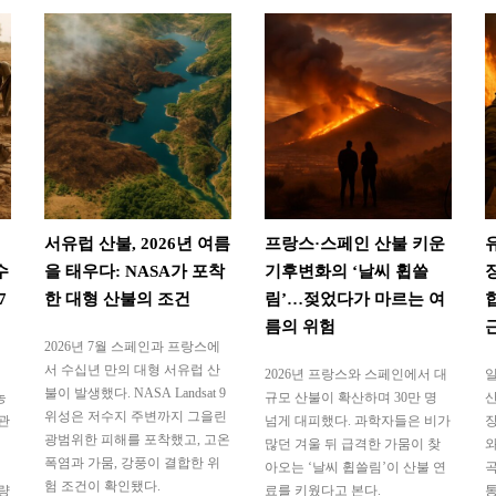
서유럽 산불, 2026년 여름
프랑스·스페인 산불 키운
수
을 태우다: NASA가 포착
기후변화의 ‘날씨 휩쓸
7
한 대형 산불의 조건
림’…젖었다가 마르는 여
름의 위험
2026년 7월 스페인과 프랑스에
서 수십년 만의 대형 서유럽 산
2026년 프랑스와 스페인에서 대
일
불이 발생했다. NASA Landsat 9
농
규모 산불이 확산하며 30만 명
산
위성은 저수지 주변까지 그을린
관
넘게 대피했다. 과학자들은 비가
장
광범위한 피해를 포착했고, 고온
많던 겨울 뒤 급격한 가뭄이 찾
와
폭염과 가뭄, 강풍이 결합한 위
아오는 ‘날씨 휩쓸림’이 산불 연
곡
험 조건이 확인됐다.
량
료를 키웠다고 본다.
통