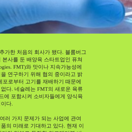
Climate
Energy
추가한 처음의 회사가 됐다. 블룸버그
Food
 본사를 둔 배양육 스타트업인 퓨쳐
ologies. FMT)와 맛이나 지속가능성에
을 연구하기 위해 협의 중이라고 밝
Health
 세포로부터 고기를 재배하기 때문에
없다. 네슬레는 FMT의 새로운 육류
Life
) 브랜드에 포함시켜 소비자들에게 양식육
이다.
Intervie
 여러 가지 문제가 되는 사업에 관여
품의 미래로 기대하고 있다. 현재 이
Article