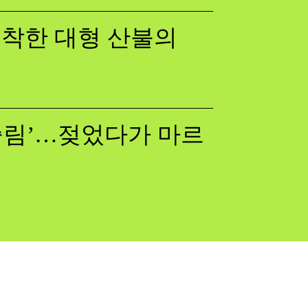
 포착한 대형 산불의
쓸림’…젖었다가 마르