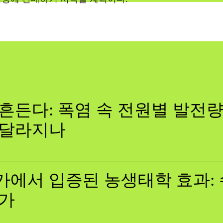
흔든다: 폭염 속 전원별 발전량,
 달라지나
에서 입증된 농생태학 효과: 
증가