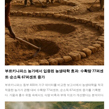
부르키나파소 농가에서 입증된 농생태학 효과: 수확량 77퍼센
트·순소득 67퍼센트 증가
부르키나파소 동부 400여 가구 데이터를 비교한 보고서에서 농생태학을 적극
적용한 농가가 관행 대비 수확량 77퍼센트, 순소득 67퍼센트 증가를 기록했
다. 가뭄과 홍수 위험 속에서도 식량 비축과 부채 지표가 개선됐다는 분석이다.