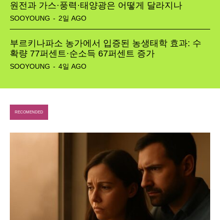
SEARCH...
원전과 가스·풍력·태양광은 어떻게 달라지나
SOOYOUNG
-
2일 AGO
Climate
부르키나파소 농가에서 입증된 농생태학 효과: 수
확량 77퍼센트·순소득 67퍼센트 증가
Energy
SOOYOUNG
-
4일 AGO
Food
Health
RECOMENDED
Life
Interview
Article
Tech