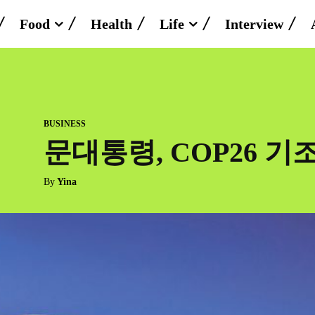
Food
Health
Life
Interview
BUSINESS
문대통령, COP26 기
By
Yina