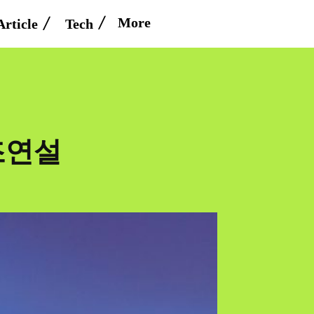
More
Article
Tech
조연설