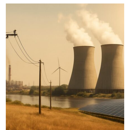
SEARCH...
Climate
Energy
Food
Health
Life
Interview
Article
Tech