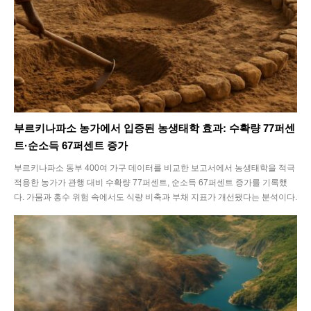
부르키나파소 농가에서 입증된 농생태학 효과: 수확량 77퍼센
트·순소득 67퍼센트 증가
부르키나파소 동부 400여 가구 데이터를 비교한 보고서에서 농생태학을 적극
적용한 농가가 관행 대비 수확량 77퍼센트, 순소득 67퍼센트 증가를 기록했
다. 가뭄과 홍수 위험 속에서도 식량 비축과 부채 지표가 개선됐다는 분석이다.