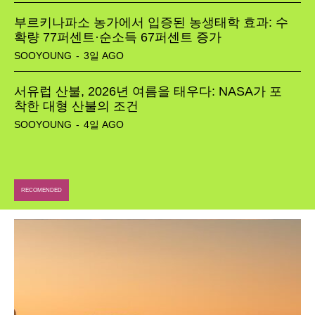
부르키나파소 농가에서 입증된 농생태학 효과: 수
확량 77퍼센트·순소득 67퍼센트 증가
SOOYOUNG
-
3일 AGO
서유럽 산불, 2026년 여름을 태우다: NASA가 포
착한 대형 산불의 조건
SOOYOUNG
-
4일 AGO
RECOMENDED