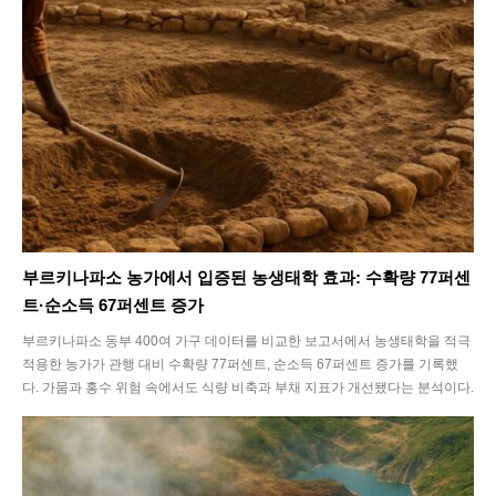
부르키나파소 농가에서 입증된 농생태학 효과: 수확량 77퍼센
트·순소득 67퍼센트 증가
부르키나파소 동부 400여 가구 데이터를 비교한 보고서에서 농생태학을 적극
적용한 농가가 관행 대비 수확량 77퍼센트, 순소득 67퍼센트 증가를 기록했
다. 가뭄과 홍수 위험 속에서도 식량 비축과 부채 지표가 개선됐다는 분석이다.