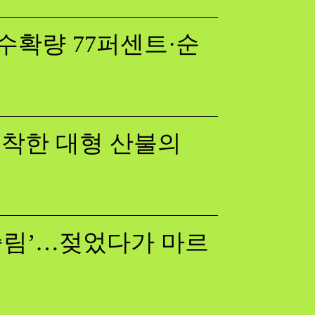
수확량 77퍼센트·순
 포착한 대형 산불의
쓸림’…젖었다가 마르