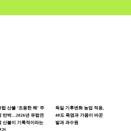
유럽 산불 ‘조용한 해’ 주
독일 기후변화 농업 적응,
장 반박…2026년 유럽연
40도 폭염과 가뭄이 바꾼
합 산불이 기록적이라는
밭과 과수원
근거