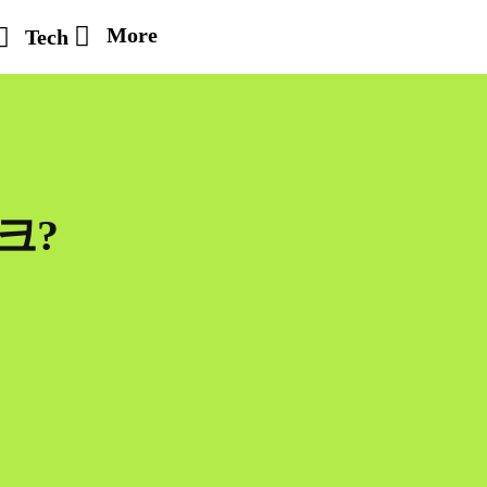
More
Tech
크?