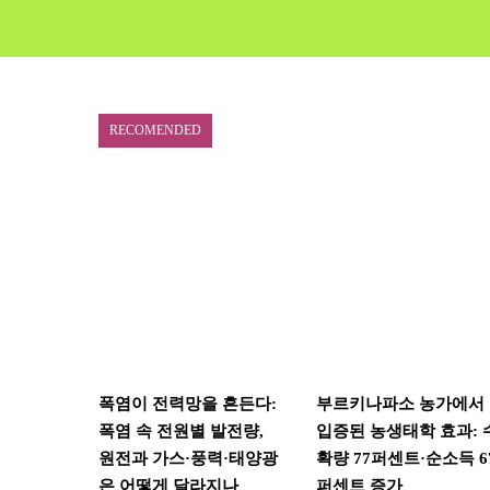
RECOMENDED
폭염이 전력망을 흔든다:
부르키나파소 농가에서
폭염 속 전원별 발전량,
입증된 농생태학 효과: 
원전과 가스·풍력·태양광
확량 77퍼센트·순소득 6
은 어떻게 달라지나
퍼센트 증가