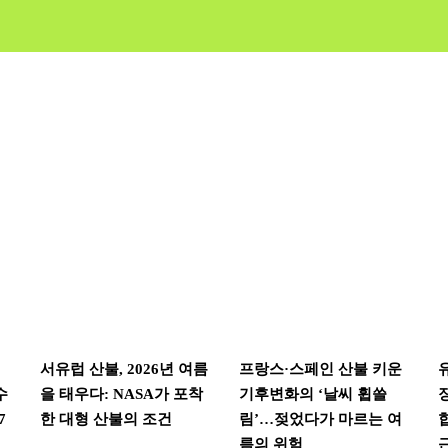
서유럽 산불, 2026년 여름
프랑스·스페인 산불 키운
수
을 태우다: NASA가 포착
기후변화의 ‘날씨 휩쓸
7
한 대형 산불의 조건
림’…젖었다가 마르는 여
름의 위험