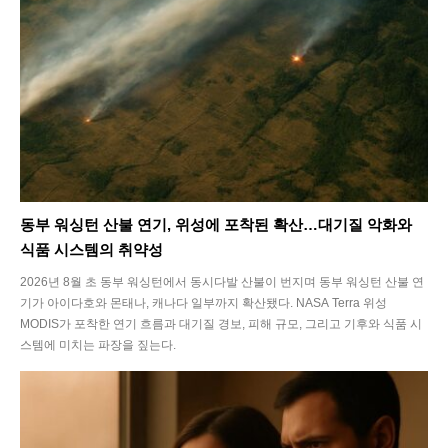
Energy
Food
Health
Life
Interview
동부 워싱턴 산불 연기, 위성에 포착된 확산…대기질 악화와
식품 시스템의 취약성
Article
2026년 8월 초 동부 워싱턴에서 동시다발 산불이 번지며 동부 워싱턴 산불 연
Tech
기가 아이다호와 몬태나, 캐나다 일부까지 확산됐다. NASA Terra 위성
MODIS가 포착한 연기 흐름과 대기질 경보, 피해 규모, 그리고 기후와 식품 시
스템에 미치는 파장을 짚는다.