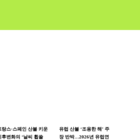
프랑스·스페인 산불 키운
유럽 산불 ‘조용한 해’ 주
기후변화의 ‘날씨 휩쓸
장 반박…2026년 유럽연