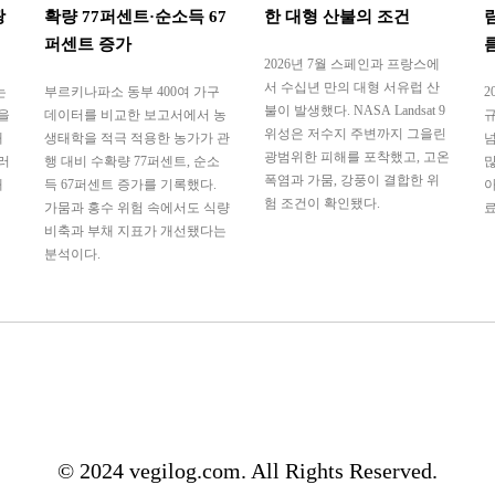
광
확량 77퍼센트·순소득 67
한 대형 산불의 조건
퍼센트 증가
2026년 7월 스페인과 프랑스에
서 수십년 만의 대형 서유럽 산
는
부르키나파소 동부 400여 가구
2
불이 발생했다. NASA Landsat 9
을
데이터를 비교한 보고서에서 농
규
위성은 저수지 주변까지 그을린
태
생태학을 적극 적용한 농가가 관
넘
광범위한 피해를 포착했고, 고온
러
행 대비 수확량 77퍼센트, 순소
많
폭염과 가뭄, 강풍이 결합한 위
대
득 67퍼센트 증가를 기록했다.
아
험 조건이 확인됐다.
가뭄과 홍수 위험 속에서도 식량
료
비축과 부채 지표가 개선됐다는
분석이다.
© 2024 vegilog.com. All Rights Reserved.