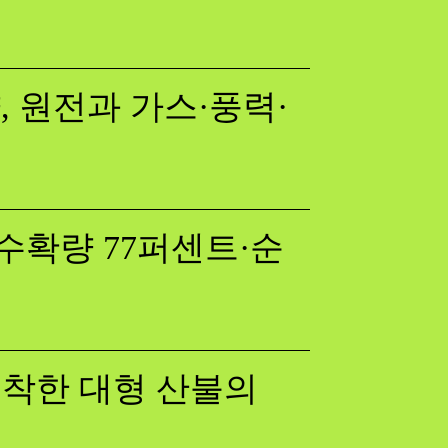
 원전과 가스·풍력·
수확량 77퍼센트·순
 포착한 대형 산불의