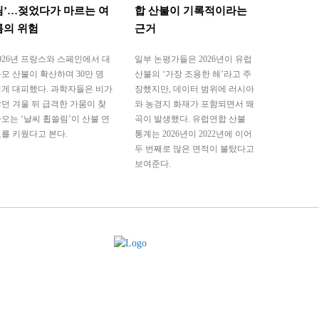
림’…젖었다가 마르는 여
합 산불이 기록적이라는
름의 위험
근거
026년 프랑스와 스페인에서 대
일부 논평가들은 2026년이 유럽
모 산불이 확산하며 30만 명
산불의 ‘가장 조용한 해’라고 주
게 대피했다. 과학자들은 비가
장했지만, 데이터 범위에 러시아
던 겨울 뒤 급격한 가뭄이 찾
와 농경지 화재가 포함되면서 왜
오는 ‘날씨 휩쓸림’이 산불 연
곡이 발생했다. 유럽연합 산불
를 키웠다고 본다.
통계는 2026년이 2022년에 이어
두 번째로 많은 면적이 불탔다고
보여준다.