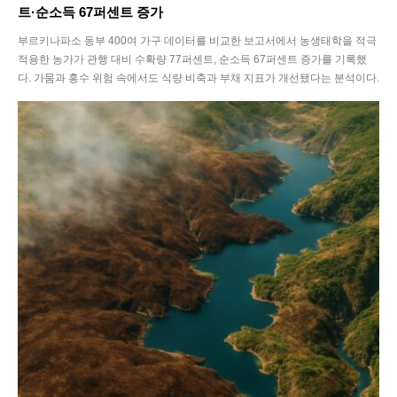
트·순소득 67퍼센트 증가
Interview
부르키나파소 동부 400여 가구 데이터를 비교한 보고서에서 농생태학을 적극
Article
적용한 농가가 관행 대비 수확량 77퍼센트, 순소득 67퍼센트 증가를 기록했
다. 가뭄과 홍수 위험 속에서도 식량 비축과 부채 지표가 개선됐다는 분석이다.
Tech