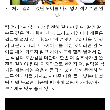
Energy
체에 걸러두었던 오이를 다시 넣어 섞어주면 완
Food
성.
Health
팁 정리 : 4~5분 이상 완전히 갈아야 된다. 갈면 갈
수록 깊은 맛과 향이 난다. 그리고 라임이나 레몬은
Life
껍질채 넣지 않는다. 왜냐면 쓴맛이 우러나올 수 있
Interview
기 때문에. 그리고 다이어트를 위한 것이라면 간 오
이를 채에 거르지 않고 치아시드와 함께 넣어서 씹
Article
는 식감과 포만감을 더한다. 한번 더 강조하자면 완
전히 갈아야 된다. 마지막으로 한가지 더, 설탕을 첨
Tech
가할 때는 라임 혹은 레몬즙에 넣어 석되 완전히 녹
도록 인내심을 가지고 저어준 다음 물에 넣는다. 설
탕이 덜 녹으면 나중에 병 아래 설탕이 가라앉아서
보기에도 맛도 좋지 않다.