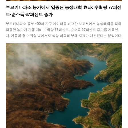
부르키나파소 농가에서 입증된 농생태학 효과: 수확량 77퍼센
트·순소득 67퍼센트 증가
부르키나파소 동부 400여 가구 데이터를 비교한 보고서에서 농생태학을 적극
적용한 농가가 관행 대비 수확량 77퍼센트, 순소득 67퍼센트 증가를 기록했
다. 가뭄과 홍수 위험 속에서도 식량 비축과 부채 지표가 개선됐다는 분석이다.