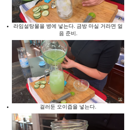
라임설탕물을 병에 넣는다. 금방 마실 거라면 얼
음 준비.
걸러둔 오이즙을 넣는다.