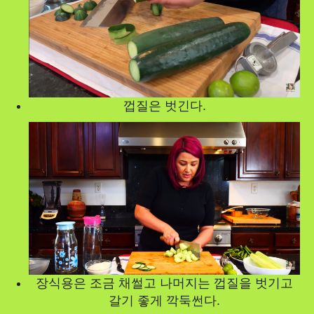
껍질은 벗긴다.
장식용은 조금 채썰고 나머지는 껍질을 벗기고
갈기 좋게 깍둑썬다.