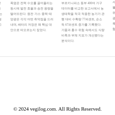
서
발
폭염은 전력 수요를 끌어올리는
부르키나파소 동부 400여 가구
불
를
동시에 발전 효율과 송전 용량을
데이터를 비교한 보고서에서 농
는
떨어뜨린다. 원전·가스·풍력·태
생태학을 적극 적용한 농가가 관
광
형
양광은 각각 어떤 취약점을 드러
행 대비 수확량 77퍼센트, 순소
폭
고
내며, 배터리 저장은 왜 핵심 대
득 67퍼센트 증가를 기록했다.
험
안으로 떠오르는지 짚었다.
가뭄과 홍수 위험 속에서도 식량
비축과 부채 지표가 개선됐다는
분석이다.
© 2024 vegilog.com. All Rights Reserved.