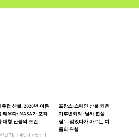
서유럽 산불, 2026년 여름
프랑스·스페인 산불 키운
을 태우다: NASA가 포착
기후변화의 ‘날씨 휩쓸
한 대형 산불의 조건
림’…젖었다가 마르는 여
름의 위험
026년 7월 스페인과 프랑스에