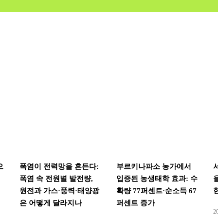
으
폭염이 전력망을 흔든다:
부르키나파소 농가에서
폭염 속 전원별 발전량,
입증된 농생태학 효과: 수
원전과 가스·풍력·태양광
확량 77퍼센트·순소득 67
은 어떻게 달라지나
퍼센트 증가
2