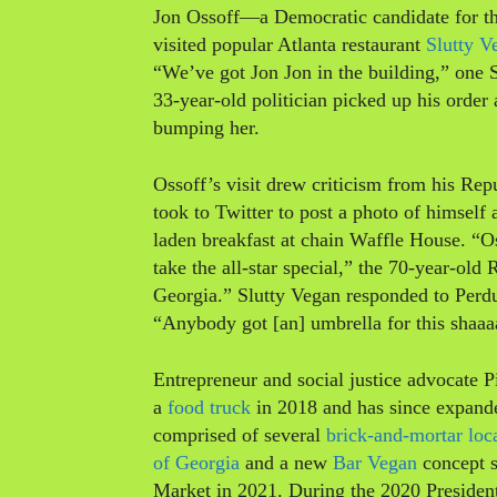
Jon Ossoff—a Democratic candidate for t
visited popular Atlanta restaurant
Slutty V
“We’ve got Jon Jon in the building,” one 
33-year-old politician picked up his orde
bumping her.
Ossoff’s visit drew criticism from his R
took to Twitter to post a photo of himself
laden breakfast at chain Waffle House. “Os
take the all-star special,” the 70-year-old
Georgia.” Slutty Vegan responded to Perd
“Anybody got [an] umbrella for this shaa
Entrepreneur and social justice advocate 
a
food truck
in 2018 and has since expande
comprised of several
brick-and-mortar loc
of Georgia
and a new
Bar Vegan
concept s
Market in 2021. During the 2020 President