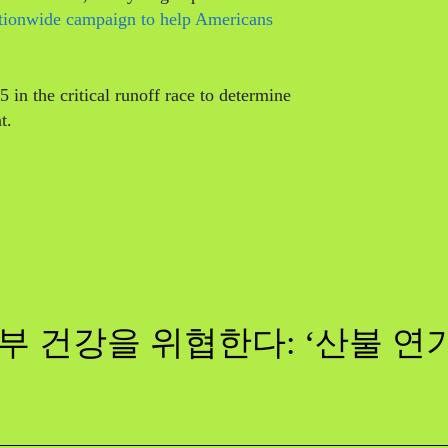
tionwide campaign to help Americans
5 in the critical runoff race to determine
t.
부 건강을 위협한다: ‘산불 연