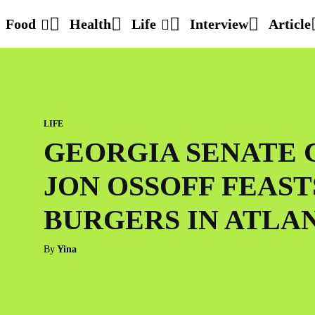
Food
Health
Life
Interview
Article
LIFE
GEORGIA SENATE 
JON OSSOFF FEAS
BURGERS IN ATLA
By
Yina