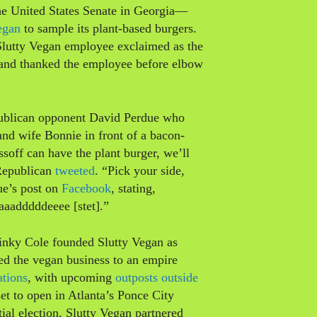
he United States Senate in Georgia—
egan
to sample its plant-based burgers.
Slutty Vegan employee exclaimed as the
r and thanked the employee before elbow
epublican opponent David Perdue who
 and wife Bonnie in front of a bacon-
soff can have the plant burger, we’ll
 Republican
tweeted
. “Pick your side,
ue’s post on
Facebook
, stating,
aaaadddddeeee [stet].”
Pinky Cole founded Slutty Vegan as
d the vegan business to an empire
ations
, with upcoming
outposts outside
et to open in Atlanta’s Ponce City
ial election, Slutty Vegan partnered