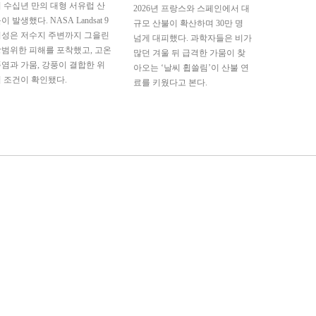
 수십년 만의 대형 서유럽 산
2026년 프랑스와 스페인에서 대
이 발생했다. NASA Landsat 9
규모 산불이 확산하며 30만 명
위성은 저수지 주변까지 그을린
넘게 대피했다. 과학자들은 비가
범위한 피해를 포착했고, 고온
많던 겨울 뒤 급격한 가뭄이 찾
염과 가뭄, 강풍이 결합한 위
아오는 ‘날씨 휩쓸림’이 산불 연
 조건이 확인됐다.
료를 키웠다고 본다.