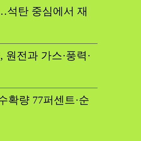
다…석탄 중심에서 재
 원전과 가스·풍력·
수확량 77퍼센트·순