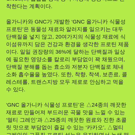
착한다는 계획이다.
올가니카와 GNC가 개발한 ‘GNC 올가니카 식물성
프로틴’은 동물성 재료와 알러지를 일으키는 대두
단백질을 넣지 않고, 20여가지의 식물성 재료에 식
이섬유까지 담은 건강과 환경을 생각한 프로틴 제품
이다. 일일 권장량의 36%에 달하는 단백질과 일상
에 필요한 영양소를 칼로리 부담없이 꽉 채웠으며,
단백질 분해를 돕는 효소와 저분자 단백질로 체내
소화 흡수율을 높였다. 또한, 착향, 착색, 보존료, 콜
레스테롤, 트랜스지방 모두 제로로 안심하고 먹을
수 있다.
‘GNC 올가니카 식물성 프로틴’은 △24종의 깨끗한
재료로 만들어져 부드러운 곡물 맛을 느낄 수 있는
‘멀티 그레인’과 △25종의 깨끗한 원료와 진한 초콜
릿 맛으로 부담없이 즐길 수 있는 ‘카카오’, △멀티