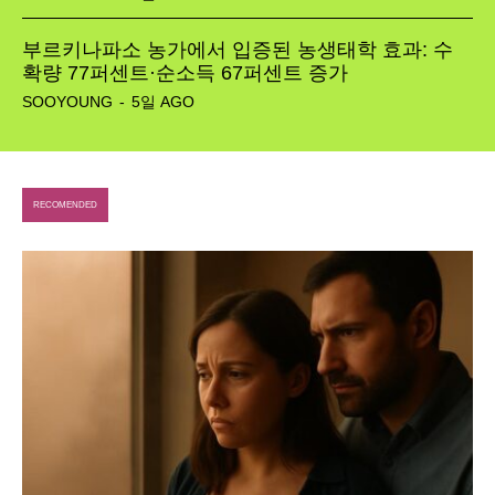
부르키나파소 농가에서 입증된 농생태학 효과: 수
확량 77퍼센트·순소득 67퍼센트 증가
SOOYOUNG
-
5일 AGO
RECOMENDED