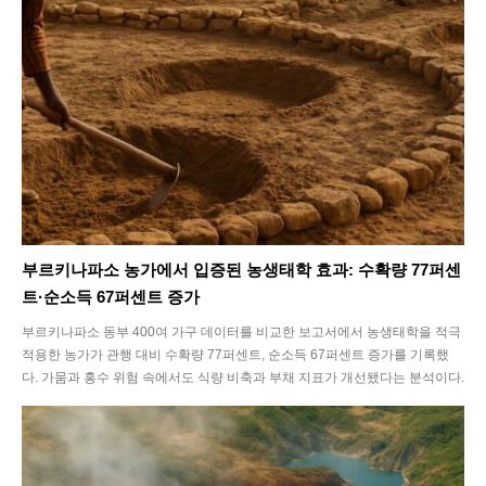
부르키나파소 농가에서 입증된 농생태학 효과: 수확량 77퍼센
트·순소득 67퍼센트 증가
부르키나파소 동부 400여 가구 데이터를 비교한 보고서에서 농생태학을 적극
적용한 농가가 관행 대비 수확량 77퍼센트, 순소득 67퍼센트 증가를 기록했
다. 가뭄과 홍수 위험 속에서도 식량 비축과 부채 지표가 개선됐다는 분석이다.