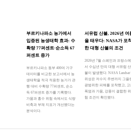
부르키나파소 농가에서
서유럽 산불, 2026년 여
입증된 농생태학 효과: 수
을 태우다: NASA가 포
확량 77퍼센트·순소득 67
한 대형 산불의 조건
퍼센트 증가
2026년 7월 스페인과 프랑스에
서 수십년 만의 대형 서유럽 산
부르키나파소 동부 400여 가구
불이 발생했다. NASA Landsat 
데이터를 비교한 보고서에서 농
위성은 저수지 주변까지 그을
생태학을 적극 적용한 농가가 관
광범위한 피해를 포착했고, 고
행 대비 수확량 77퍼센트, 순소
폭염과 가뭄, 강풍이 결합한 위
득 67퍼센트 증가를 기록했다.
험 조건이 확인됐다.
가뭄과 홍수 위험 속에서도 식량
비축과 부채 지표가 개선됐다는
분석이다.