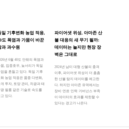
독일 기후변화 농업 적응,
파이어샛 위성, 아마존 산
40도 폭염과 가뭄이 바꾼
불 대응의 새 무기 될까:
밭과 과수원
데이터는 늘지만 현장 장
벽은 그대로
026년 6월 40도 안팎의 폭염과
뭄, 집중호우, 늦서리가 독일
2024년 남미 대형 산불의 충격
업을 흔들고 있다. 독일 기후
이후, 파이어샛 위성이 더 촘촘
화 농업 적응은 품종 다변화,
한 산불 탐지 데이터를 예고한
개 투자, 토양 관리, 차광과 태
다. 하지만 아마존 유역에서는
광 필름 같은 기술로 속도를
장비·연료·인력·거버넌스 부족
고 있다.
이 데이터의 효과를 제한할 수
있다는 경고가 나온다.