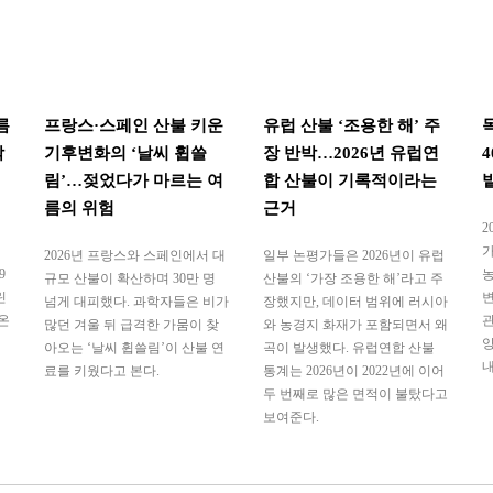
름
프랑스·스페인 산불 키운
유럽 산불 ‘조용한 해’ 주
착
기후변화의 ‘날씨 휩쓸
장 반박…2026년 유럽연
림’…젖었다가 마르는 여
합 산불이 기록적이라는
름의 위험
근거
2
가
2026년 프랑스와 스페인에서 대
일부 논평가들은 2026년이 유럽
9
농
규모 산불이 확산하며 30만 명
산불의 ‘가장 조용한 해’라고 주
린
변
넘게 대피했다. 과학자들은 비가
장했지만, 데이터 범위에 러시아
온
관
많던 겨울 뒤 급격한 가뭄이 찾
와 농경지 화재가 포함되면서 왜
양
아오는 ‘날씨 휩쓸림’이 산불 연
곡이 발생했다. 유럽연합 산불
내
료를 키웠다고 본다.
통계는 2026년이 2022년에 이어
두 번째로 많은 면적이 불탔다고
보여준다.