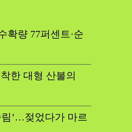
수확량 77퍼센트·순
 포착한 대형 산불의
쓸림’…젖었다가 마르