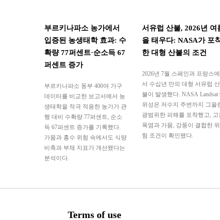
부르키나파소 농가에서
서유럽 산불, 2026년 여
입증된 농생태학 효과: 수
을 태우다: NASA가 포
확량 77퍼센트·순소득 67
한 대형 산불의 조건
퍼센트 증가
2026년 7월 스페인과 프랑스에
서 수십년 만의 대형 서유럽 산
부르키나파소 동부 400여 가구
불이 발생했다. NASA Landsat 
데이터를 비교한 보고서에서 농
위성은 저수지 주변까지 그을
생태학을 적극 적용한 농가가 관
광범위한 피해를 포착했고, 고
행 대비 수확량 77퍼센트, 순소
폭염과 가뭄, 강풍이 결합한 위
득 67퍼센트 증가를 기록했다.
험 조건이 확인됐다.
가뭄과 홍수 위험 속에서도 식량
비축과 부채 지표가 개선됐다는
분석이다.
Terms of use