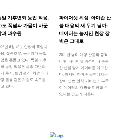
독일 기후변화 농업 적응,
파이어샛 위성, 아마존 산
40도 폭염과 가뭄이 바꾼
불 대응의 새 무기 될까:
밭과 과수원
데이터는 늘지만 현장 장
벽은 그대로
026년 6월 40도 안팎의 폭염과
뭄, 집중호우, 늦서리가 독일
2024년 남미 대형 산불의 충격
업을 흔들고 있다. 독일 기후
이후, 파이어샛 위성이 더 촘촘
화 농업 적응은 품종 다변화,
한 산불 탐지 데이터를 예고한
개 투자, 토양 관리, 차광과 태
다. 하지만 아마존 유역에서는
광 필름 같은 기술로 속도를
장비·연료·인력·거버넌스 부족
고 있다.
이 데이터의 효과를 제한할 수
있다는 경고가 나온다.