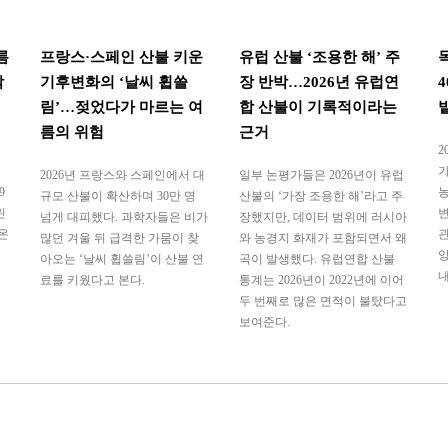
름
프랑스·스페인 산불 키운
유럽 산불 ‘조용한 해’ 주
착
기후변화의 ‘날씨 휩쓸
장 반박…2026년 유럽연
림’…젖었다가 마르는 여
합 산불이 기록적이라는
름의 위험
근거
2
가
2026년 프랑스와 스페인에서 대
일부 논평가들은 2026년이 유럽
9
농
규모 산불이 확산하며 30만 명
산불의 ‘가장 조용한 해’라고 주
린
변
넘게 대피했다. 과학자들은 비가
장했지만, 데이터 범위에 러시아
온
관
많던 겨울 뒤 급격한 가뭄이 찾
와 농경지 화재가 포함되면서 왜
양
아오는 ‘날씨 휩쓸림’이 산불 연
곡이 발생했다. 유럽연합 산불
내
료를 키웠다고 본다.
통계는 2026년이 2022년에 이어
두 번째로 많은 면적이 불탔다고
보여준다.