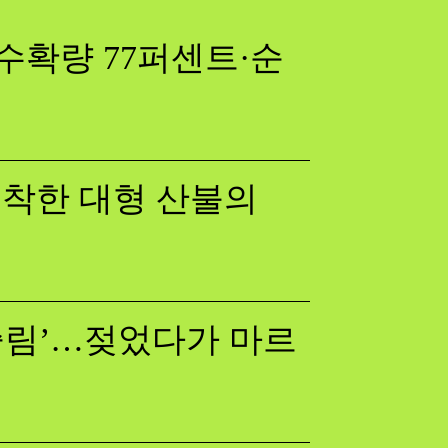
수확량 77퍼센트·순
 포착한 대형 산불의
쓸림’…젖었다가 마르