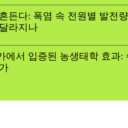
흔든다: 폭염 속 전원별 발전량,
 달라지나
에서 입증된 농생태학 효과: 
증가