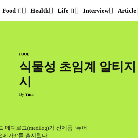
Food
Health
Life
Interview
Article
FOOD
식물성 초임계 알티지 
시
By
Yina
디로그(medilog)가 신제품 ‘퓨어
 오메가3’를 출시했다