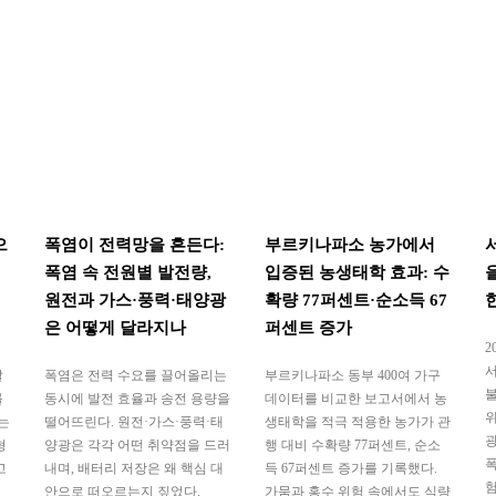
으
폭염이 전력망을 흔든다:
부르키나파소 농가에서
폭염 속 전원별 발전량,
입증된 농생태학 효과: 수
원전과 가스·풍력·태양광
확량 77퍼센트·순소득 67
은 어떻게 달라지나
퍼센트 증가
2
서
발
폭염은 전력 수요를 끌어올리는
부르키나파소 동부 400여 가구
불
를
동시에 발전 효율과 송전 용량을
데이터를 비교한 보고서에서 농
는
떨어뜨린다. 원전·가스·풍력·태
생태학을 적극 적용한 농가가 관
광
형
양광은 각각 어떤 취약점을 드러
행 대비 수확량 77퍼센트, 순소
폭
고
내며, 배터리 저장은 왜 핵심 대
득 67퍼센트 증가를 기록했다.
험
안으로 떠오르는지 짚었다.
가뭄과 홍수 위험 속에서도 식량