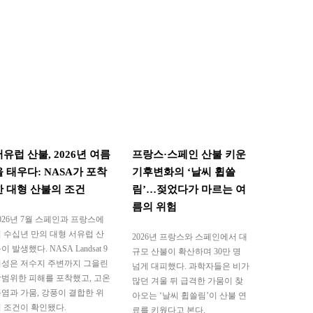
서유럽 산불, 2026년 여름
프랑스·스페인 산불 키운
을 태우다: NASA가 포착
기후변화의 ‘날씨 휩쓸
한 대형 산불의 조건
림’…젖었다가 마르는 여
름의 위험
026년 7월 스페인과 프랑스에
 수십년 만의 대형 서유럽 산
2026년 프랑스와 스페인에서 대
이 발생했다. NASA Landsat 9
규모 산불이 확산하며 30만 명
위성은 저수지 주변까지 그을린
넘게 대피했다. 과학자들은 비가
범위한 피해를 포착했고, 고온
많던 겨울 뒤 급격한 가뭄이 찾
염과 가뭄, 강풍이 결합한 위
아오는 ‘날씨 휩쓸림’이 산불 연
 조건이 확인됐다.
료를 키웠다고 본다.