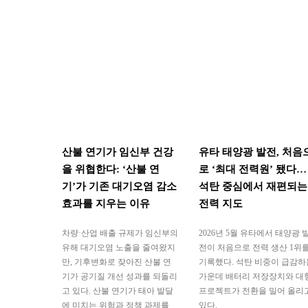
산불 연기가 임신부 건강
유타 태양광 발전, 처음
을 위협한다: ‘산불 연
로 ‘최대 전력원’ 됐다…
기’가 기존 대기오염 감소
석탄 중심에서 재편되는
효과를 지우는 이유
전력 지도
차량·산업 배출 규제가 임신부의
2026년 5월 유타에서 태양광 
유해 대기오염 노출을 줄여왔지
전이 처음으로 전력 생산 1위
만, 기후변화로 잦아진 산불 연
기록했다. 석탄 비중이 급감하
기가 공기질 개선 성과를 되돌리
가운데 배터리 저장장치와 대
고 있다. 산불 연기가 태아 발달
프로젝트가 전환을 밀어 올리
에 미치는 위험과 정책 과제를
있다.