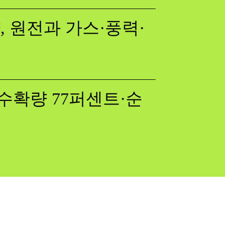
 원전과 가스·풍력·
수확량 77퍼센트·순