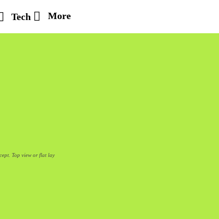
More
Tech
ept. Top view or flat lay