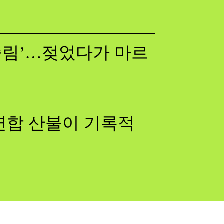
쓸림’…젖었다가 마르
럽연합 산불이 기록적