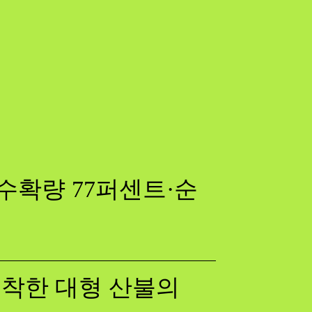
수확량 77퍼센트·순
 포착한 대형 산불의