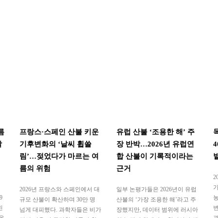
름
프랑스·스페인 산불 키운
유럽 산불 ‘조용한 해’ 주
착
기후변화의 ‘날씨 휩쓸
장 반박…2026년 유럽연
림’…젖었다가 마르는 여
합 산불이 기록적이라는
름의 위험
근거
2
가
2026년 프랑스와 스페인에서 대
일부 논평가들은 2026년이 유럽
9
농
규모 산불이 확산하며 30만 명
산불의 ‘가장 조용한 해’라고 주
린
변
넘게 대피했다. 과학자들은 비가
장했지만, 데이터 범위에 러시아
온
관