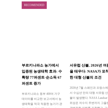
RECOMENDED
부르키나파소 농가에서
서유럽 산불, 2026년 여
입증된 농생태학 효과: 수
을 태우다: NASA가 포
확량 77퍼센트·순소득 67
한 대형 산불의 조건
퍼센트 증가
2026년 7월 스페인과 프랑스에
서 수십년 만의 대형 서유럽 산
부르키나파소 동부 400여 가구
불이 발생했다. NASA Landsat 
데이터를 비교한 보고서에서 농
위성은 저수지 주변까지 그을
생태학을 적극 적용한 농가가 관
광범위한 피해를 포착했고, 고