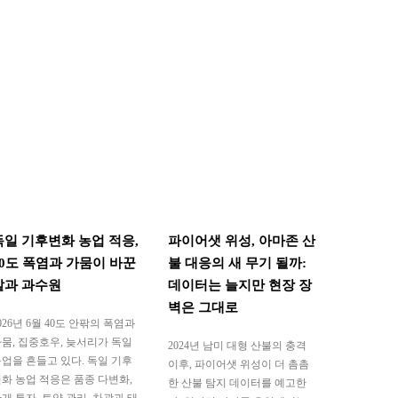
독일 기후변화 농업 적응,
파이어샛 위성, 아마존 산
40도 폭염과 가뭄이 바꾼
불 대응의 새 무기 될까:
밭과 과수원
데이터는 늘지만 현장 장
벽은 그대로
026년 6월 40도 안팎의 폭염과
뭄, 집중호우, 늦서리가 독일
2024년 남미 대형 산불의 충격
업을 흔들고 있다. 독일 기후
이후, 파이어샛 위성이 더 촘촘
화 농업 적응은 품종 다변화,
한 산불 탐지 데이터를 예고한
개 투자, 토양 관리, 차광과 태