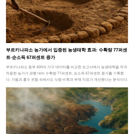
부르키나파소 농가에서 입증된 농생태학 효과: 수확량 77퍼센
트·순소득 67퍼센트 증가
부르키나파소 동부 400여 가구 데이터를 비교한 보고서에서 농생태학을 적극
적용한 농가가 관행 대비 수확량 77퍼센트, 순소득 67퍼센트 증가를 기록했
다. 가뭄과 홍수 위험 속에서도 식량 비축과 부채 지표가 개선됐다는 분석이다.