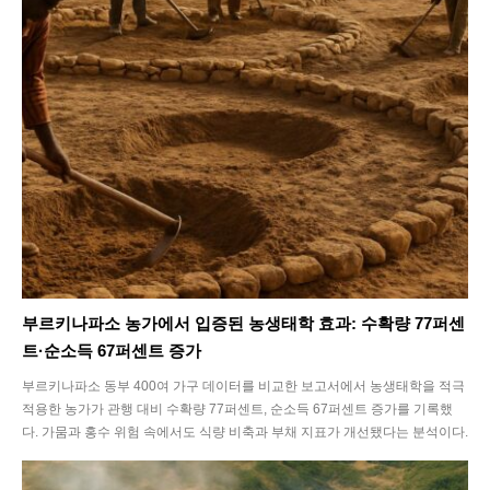
Food
Health
Life
Interview
Article
Tech
부르키나파소 농가에서 입증된 농생태학 효과: 수확량 77퍼센
트·순소득 67퍼센트 증가
부르키나파소 동부 400여 가구 데이터를 비교한 보고서에서 농생태학을 적극
적용한 농가가 관행 대비 수확량 77퍼센트, 순소득 67퍼센트 증가를 기록했
다. 가뭄과 홍수 위험 속에서도 식량 비축과 부채 지표가 개선됐다는 분석이다.