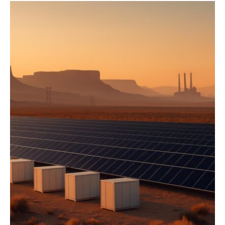
Energy
Food
Health
Life
Interview
Article
Tech