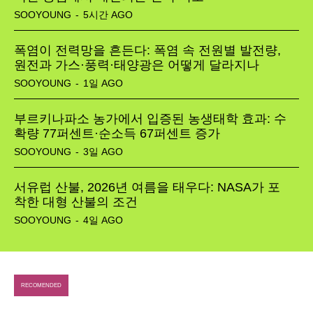
SOOYOUNG
-
5시간 AGO
폭염이 전력망을 흔든다: 폭염 속 전원별 발전량,
원전과 가스·풍력·태양광은 어떻게 달라지나
SOOYOUNG
-
1일 AGO
부르키나파소 농가에서 입증된 농생태학 효과: 수
확량 77퍼센트·순소득 67퍼센트 증가
SOOYOUNG
-
3일 AGO
서유럽 산불, 2026년 여름을 태우다: NASA가 포
착한 대형 산불의 조건
SOOYOUNG
-
4일 AGO
SEARCH...
Climate
RECOMENDED