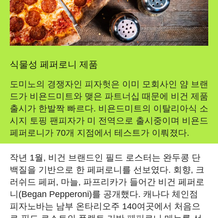
식물성 페퍼로니 제품
도미노의 경쟁자인 피자헛은 이미 모회사인 얌 브랜
드가 비욘드미트와 맺은 파트너십 때문에 비건 제품
출시가 한발짝 빠르다. 비욘드미트의 이탈리아식 소
시지 토핑 팬피자가 미 전역으로 출시중이며 비욘드
페퍼로니가 70개 지점에서 테스트가 이뤄졌다.
작년 1월, 비건 브랜드인 필드 로스터는 완두콩 단
백질을 기반으로 한 페퍼로니를 선보였다. 회향, 크
러쉬드 페퍼, 마늘, 파프리카가 들어간 비건 페퍼로
니(Began Pepperoni)를 공개했다. 캐나다 체인점
피자노바는 남부 온타리오주 140여곳에서 처음으