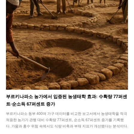
부르키나파소 농가에서 입증된 농생태학 효과: 수확량 77퍼센
트·순소득 67퍼센트 증가
부르키나파소 동부 400여 가구 데이터를 비교한 보고서에서 농생태학을 적극
적용한 농가가 관행 대비 수확량 77퍼센트, 순소득 67퍼센트 증가를 기록했
다. 가뭄과 홍수 위험 속에서도 식량 비축과 부채 지표가 개선됐다는 분석이다.