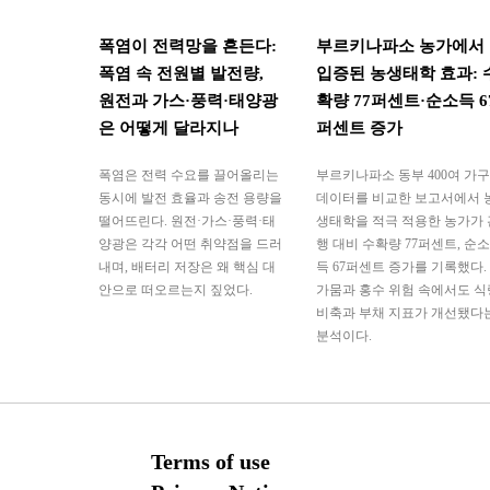
폭염이 전력망을 흔든다:
부르키나파소 농가에서
폭염 속 전원별 발전량,
입증된 농생태학 효과: 
원전과 가스·풍력·태양광
확량 77퍼센트·순소득 6
은 어떻게 달라지나
퍼센트 증가
폭염은 전력 수요를 끌어올리는
부르키나파소 동부 400여 가구
동시에 발전 효율과 송전 용량을
데이터를 비교한 보고서에서 
떨어뜨린다. 원전·가스·풍력·태
생태학을 적극 적용한 농가가 
양광은 각각 어떤 취약점을 드러
행 대비 수확량 77퍼센트, 순소
내며, 배터리 저장은 왜 핵심 대
득 67퍼센트 증가를 기록했다.
안으로 떠오르는지 짚었다.
가뭄과 홍수 위험 속에서도 식
비축과 부채 지표가 개선됐다
분석이다.
Terms of use