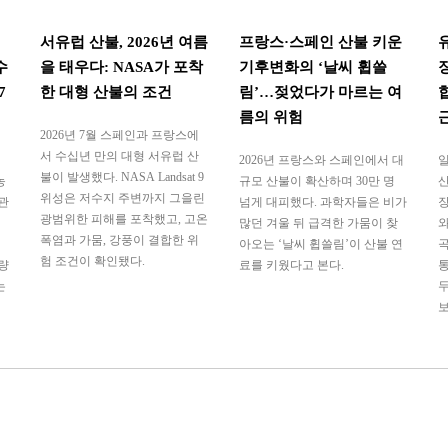
서유럽 산불, 2026년 여름
프랑스·스페인 산불 키운
수
을 태우다: NASA가 포착
기후변화의 ‘날씨 휩쓸
7
한 대형 산불의 조건
림’…젖었다가 마르는 여
름의 위험
2026년 7월 스페인과 프랑스에
서 수십년 만의 대형 서유럽 산
2026년 프랑스와 스페인에서 대
일
불이 발생했다. NASA Landsat 9
농
규모 산불이 확산하며 30만 명
산
위성은 저수지 주변까지 그을린
관
넘게 대피했다. 과학자들은 비가
장
광범위한 피해를 포착했고, 고온
많던 겨울 뒤 급격한 가뭄이 찾
와
폭염과 가뭄, 강풍이 결합한 위
아오는 ‘날씨 휩쓸림’이 산불 연
곡
험 조건이 확인됐다.
량
료를 키웠다고 본다.
통
는
두