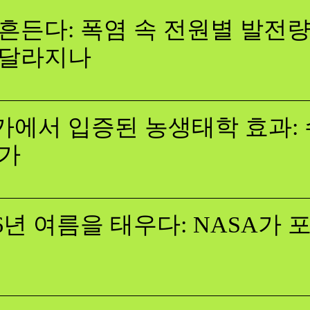
흔든다: 폭염 속 전원별 발전량,
 달라지나
에서 입증된 농생태학 효과: 
증가
26년 여름을 태우다: NASA가