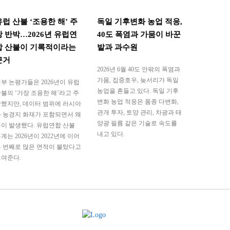
유럽 산불 ‘조용한 해’ 주
독일 기후변화 농업 적응,
장 반박…2026년 유럽연
40도 폭염과 가뭄이 바꾼
합 산불이 기록적이라는
밭과 과수원
근거
2026년 6월 40도 안팎의 폭염과
가뭄, 집중호우, 늦서리가 독일
부 논평가들은 2026년이 유럽
농업을 흔들고 있다. 독일 기후
불의 ‘가장 조용한 해’라고 주
변화 농업 적응은 품종 다변화,
했지만, 데이터 범위에 러시아
관개 투자, 토양 관리, 차광과 태
 농경지 화재가 포함되면서 왜
양광 필름 같은 기술로 속도를
이 발생했다. 유럽연합 산불
내고 있다.
계는 2026년이 2022년에 이어
 번째로 많은 면적이 불탔다고
보여준다.