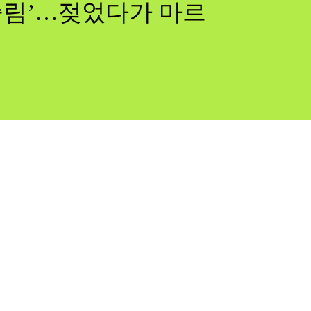
쓸림’…젖었다가 마르