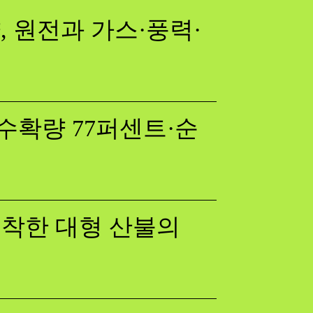
 원전과 가스·풍력·
수확량 77퍼센트·순
 포착한 대형 산불의