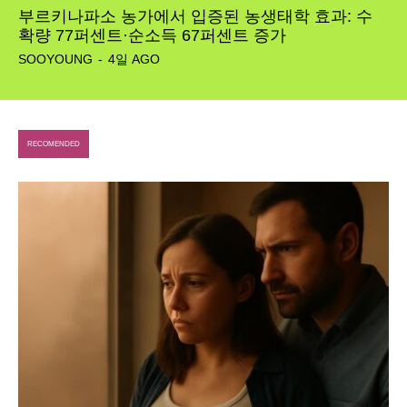
부르키나파소 농가에서 입증된 농생태학 효과: 수
확량 77퍼센트·순소득 67퍼센트 증가
SOOYOUNG
-
4일 AGO
RECOMENDED