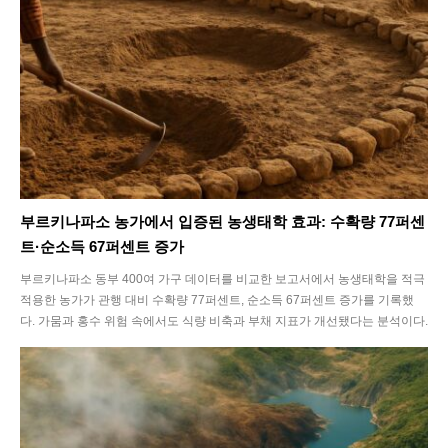
부르키나파소 농가에서 입증된 농생태학 효과: 수확량 77퍼센
트·순소득 67퍼센트 증가
부르키나파소 동부 400여 가구 데이터를 비교한 보고서에서 농생태학을 적극
적용한 농가가 관행 대비 수확량 77퍼센트, 순소득 67퍼센트 증가를 기록했
다. 가뭄과 홍수 위험 속에서도 식량 비축과 부채 지표가 개선됐다는 분석이다.