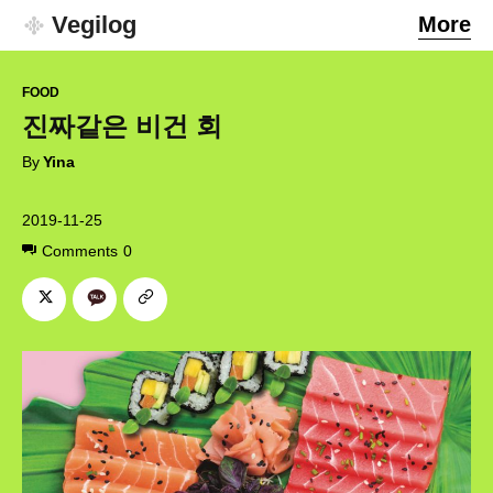
Vegilog
More
FOOD
진짜같은 비건 회
By
Yina
2019-11-25
Comments
0