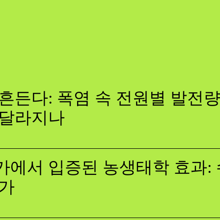
흔든다: 폭염 속 전원별 발전량,
 달라지나
에서 입증된 농생태학 효과: 
증가