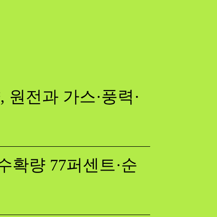
 원전과 가스·풍력·
수확량 77퍼센트·순