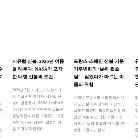
서유럽 산불, 2026년 여름
프랑스·스페인 산불 키운
수
을 태우다: NASA가 포착
기후변화의 ‘날씨 휩쓸
7
한 대형 산불의 조건
림’…젖었다가 마르는 여
름의 위험
2026년 7월 스페인과 프랑스에
서 수십년 만의 대형 서유럽 산
2026년 프랑스와 스페인에서 대
일
불이 발생했다. NASA Landsat 9
농
규모 산불이 확산하며 30만 명
산
위성은 저수지 주변까지 그을린
관
넘게 대피했다. 과학자들은 비가
장
광범위한 피해를 포착했고, 고온
많던 겨울 뒤 급격한 가뭄이 찾
와
폭염과 가뭄, 강풍이 결합한 위
아오는 ‘날씨 휩쓸림’이 산불 연
곡
험 조건이 확인됐다.
량
료를 키웠다고 본다.
통
는
두