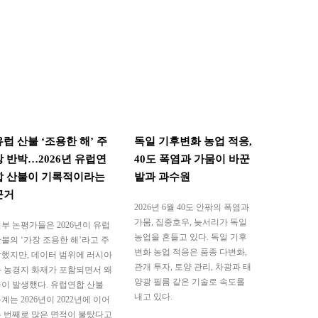
유럽 산불 ‘조용한 해’ 주
독일 기후변화 농업 적응,
장 반박…2026년 유럽연
40도 폭염과 가뭄이 바꾼
합 산불이 기록적이라는
밭과 과수원
근거
2026년 6월 40도 안팎의 폭염과
가뭄, 집중호우, 늦서리가 독일
부 논평가들은 2026년이 유럽
농업을 흔들고 있다. 독일 기후
불의 ‘가장 조용한 해’라고 주
변화 농업 적응은 품종 다변화,
했지만, 데이터 범위에 러시아
관개 투자, 토양 관리, 차광과 태
 농경지 화재가 포함되면서 왜
양광 필름 같은 기술로 속도를
이 발생했다. 유럽연합 산불
내고 있다.
계는 2026년이 2022년에 이어
 번째로 많은 면적이 불탔다고