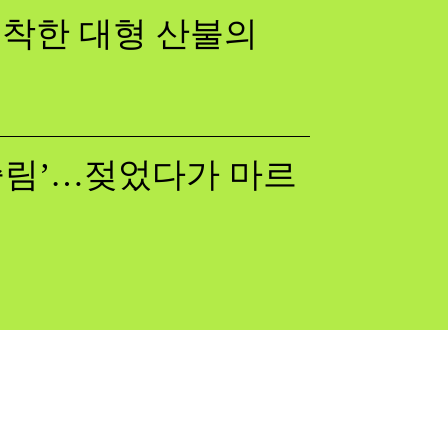
 포착한 대형 산불의
쓸림’…젖었다가 마르