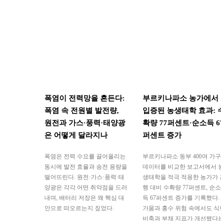
폭염이 전력망을 흔든다:
부르키나파소 농가에서
폭염 속 전원별 발전량,
입증된 농생태학 효과: 
원전과 가스·풍력·태양광
확량 77퍼센트·순소득 6
은 어떻게 달라지나
퍼센트 증가
폭염은 전력 수요를 끌어올리는
부르키나파소 동부 400여 가구
동시에 발전 효율과 송전 용량을
데이터를 비교한 보고서에서 
떨어뜨린다. 원전·가스·풍력·태
생태학을 적극 적용한 농가가 
양광은 각각 어떤 취약점을 드러
행 대비 수확량 77퍼센트, 순소
내며, 배터리 저장은 왜 핵심 대
득 67퍼센트 증가를 기록했다.
안으로 떠오르는지 짚었다.
가뭄과 홍수 위험 속에서도 식
비축과 부채 지표가 개선됐다