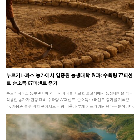
부르키나파소 농가에서 입증된 농생태학 효과: 수확량 77퍼센
트·순소득 67퍼센트 증가
부르키나파소 동부 400여 가구 데이터를 비교한 보고서에서 농생태학을 적극
적용한 농가가 관행 대비 수확량 77퍼센트, 순소득 67퍼센트 증가를 기록했
다. 가뭄과 홍수 위험 속에서도 식량 비축과 부채 지표가 개선됐다는 분석이다.