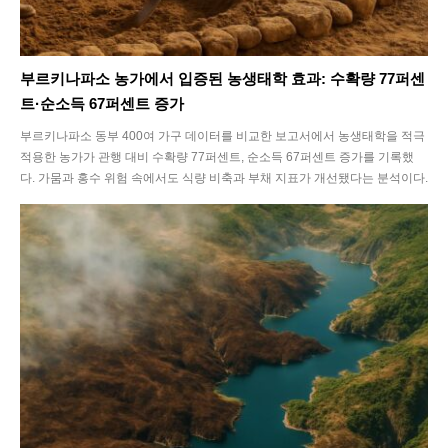
부르키나파소 농가에서 입증된 농생태학 효과: 수확량 77퍼센
트·순소득 67퍼센트 증가
부르키나파소 동부 400여 가구 데이터를 비교한 보고서에서 농생태학을 적극
적용한 농가가 관행 대비 수확량 77퍼센트, 순소득 67퍼센트 증가를 기록했
다. 가뭄과 홍수 위험 속에서도 식량 비축과 부채 지표가 개선됐다는 분석이다.