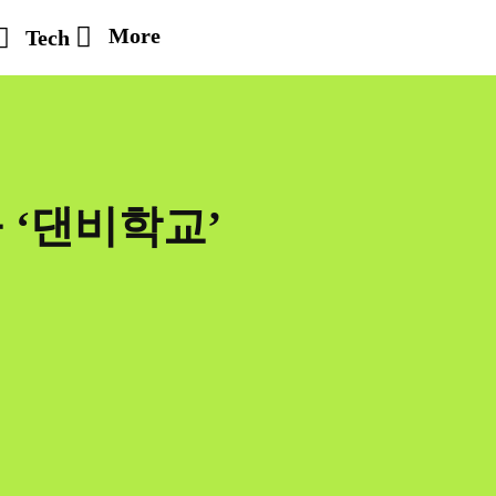
More
Tech
 ‘댄비학교’