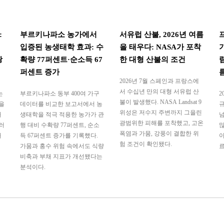
:
부르키나파소 농가에서
서유럽 산불, 2026년 여름
입증된 농생태학 효과: 수
을 태우다: NASA가 포착
광
확량 77퍼센트·순소득 67
한 대형 산불의 조건
퍼센트 증가
2026년 7월 스페인과 프랑스에
서 수십년 만의 대형 서유럽 산
는
부르키나파소 동부 400여 가구
2
불이 발생했다. NASA Landsat 9
을
데이터를 비교한 보고서에서 농
규
위성은 저수지 주변까지 그을린
태
생태학을 적극 적용한 농가가 관
넘
광범위한 피해를 포착했고, 고온
러
행 대비 수확량 77퍼센트, 순소
많
폭염과 가뭄, 강풍이 결합한 위
대
득 67퍼센트 증가를 기록했다.
아
험 조건이 확인됐다.
가뭄과 홍수 위험 속에서도 식량
료
비축과 부채 지표가 개선됐다는
분석이다.