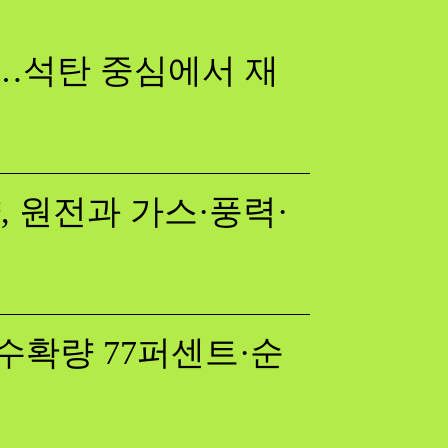
다…석탄 중심에서 재
 원전과 가스·풍력·
수확량 77퍼센트·순