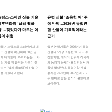
프랑스·스페인 산불 키운
유럽 산불 ‘조용한 해’ 주
기후변화의 ‘날씨 휩쓸
장 반박…2026년 유럽연
림’…젖었다가 마르는 여
합 산불이 기록적이라는
름의 위험
근거
026년 프랑스와 스페인에서 대
일부 논평가들은 2026년이 유럽
모 산불이 확산하며 30만 명
산불의 ‘가장 조용한 해’라고 주
게 대피했다. 과학자들은 비가
장했지만, 데이터 범위에 러시아
던 겨울 뒤 급격한 가뭄이 찾
와 농경지 화재가 포함되면서 왜
오는 ‘날씨 휩쓸림’이 산불 연
곡이 발생했다. 유럽연합 산불
를 키웠다고 본다.
통계는 2026년이 2022년에 이어
두 번째로 많은 면적이 불탔다고
보여준다.