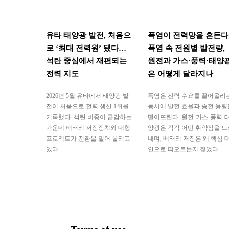
유타 태양광 발전, 처음으
폭염이 전력망을 흔든다
로 ‘최대 전력원’ 됐다…
폭염 속 전원별 발전량,
석탄 중심에서 재편되는
원전과 가스·풍력·태양
전력 지도
은 어떻게 달라지나
2026년 5월 유타에서 태양광 발
폭염은 전력 수요를 끌어올리
전이 처음으로 전력 생산 1위를
동시에 발전 효율과 송전 용량
기록했다. 석탄 비중이 급감하는
떨어뜨린다. 원전·가스·풍력·
가운데 배터리 저장장치와 대형
양광은 각각 어떤 취약점을 드
프로젝트가 전환을 밀어 올리고
내며, 배터리 저장은 왜 핵심 
있다.
안으로 떠오르는지 짚었다.