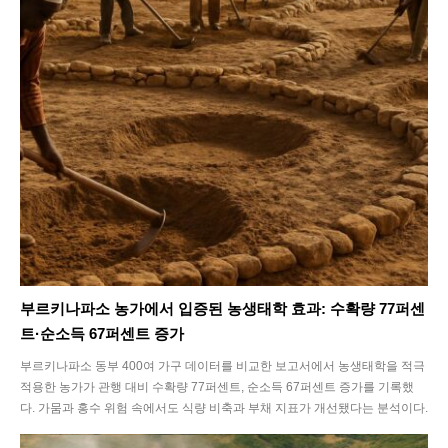
SEARCH...
Climate
Energy
Food
부르키나파소 농가에서 입증된 농생태학 효과: 수확량 77퍼센
Health
트·순소득 67퍼센트 증가
Life
부르키나파소 동부 400여 가구 데이터를 비교한 보고서에서 농생태학을 적극
적용한 농가가 관행 대비 수확량 77퍼센트, 순소득 67퍼센트 증가를 기록했
Interview
다. 가뭄과 홍수 위험 속에서도 식량 비축과 부채 지표가 개선됐다는 분석이다.