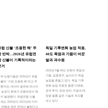
유럽 산불 ‘조용한 해’ 주
독일 기후변화 농업 적응,
장 반박…2026년 유럽연
40도 폭염과 가뭄이 바꾼
합 산불이 기록적이라는
밭과 과수원
근거
2026년 6월 40도 안팎의 폭염과
가뭄, 집중호우, 늦서리가 독일
부 논평가들은 2026년이 유럽
농업을 흔들고 있다. 독일 기후
불의 ‘가장 조용한 해’라고 주
변화 농업 적응은 품종 다변화,
했지만, 데이터 범위에 러시아
관개 투자, 토양 관리, 차광과 태
 농경지 화재가 포함되면서 왜
양광 필름 같은 기술로 속도를
이 발생했다. 유럽연합 산불
내고 있다.
계는 2026년이 2022년에 이어
 번째로 많은 면적이 불탔다고