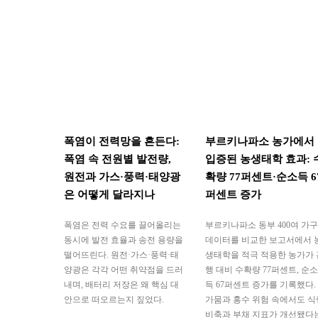
폭염이 전력망을 흔든다:
부르키나파소 농가에서
폭염 속 전원별 발전량,
입증된 농생태학 효과: 
원전과 가스·풍력·태양광
확량 77퍼센트·순소득 6
은 어떻게 달라지나
퍼센트 증가
폭염은 전력 수요를 끌어올리는
부르키나파소 동부 400여 가구
동시에 발전 효율과 송전 용량을
데이터를 비교한 보고서에서 
떨어뜨린다. 원전·가스·풍력·태
생태학을 적극 적용한 농가가 
양광은 각각 어떤 취약점을 드러
행 대비 수확량 77퍼센트, 순소
내며, 배터리 저장은 왜 핵심 대
득 67퍼센트 증가를 기록했다.
안으로 떠오르는지 짚었다.
가뭄과 홍수 위험 속에서도 식
비축과 부채 지표가 개선됐다