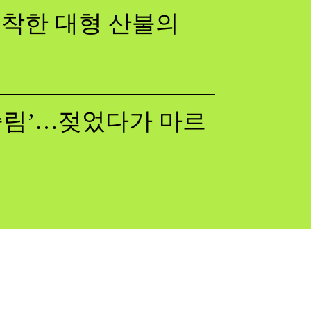
 포착한 대형 산불의
쓸림’…젖었다가 마르