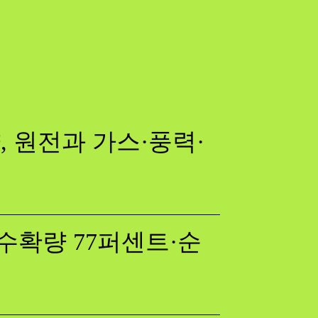
 원전과 가스·풍력·
수확량 77퍼센트·순