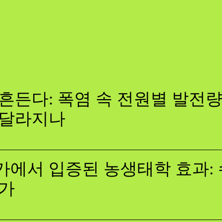
흔든다: 폭염 속 전원별 발전량,
 달라지나
에서 입증된 농생태학 효과: 
증가