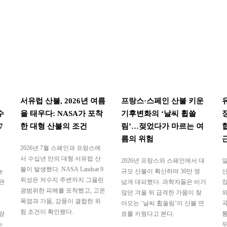
서유럽 산불, 2026년 여름
프랑스·스페인 산불 키운
수
을 태우다: NASA가 포착
기후변화의 ‘날씨 휩쓸
7
한 대형 산불의 조건
림’…젖었다가 마르는 여
름의 위험
2026년 7월 스페인과 프랑스에
서 수십년 만의 대형 서유럽 산
2026년 프랑스와 스페인에서 대
일
불이 발생했다. NASA Landsat 9
농
규모 산불이 확산하며 30만 명
산
위성은 저수지 주변까지 그을린
관
넘게 대피했다. 과학자들은 비가
장
광범위한 피해를 포착했고, 고온
많던 겨울 뒤 급격한 가뭄이 찾
와
폭염과 가뭄, 강풍이 결합한 위
아오는 ‘날씨 휩쓸림’이 산불 연
곡
험 조건이 확인됐다.
량
료를 키웠다고 본다.
통
는
두