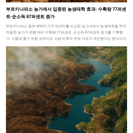
부르키나파소 농가에서 입증된 농생태학 효과: 수확량 77퍼센
트·순소득 67퍼센트 증가
부르키나파소 동부 400여 가구 데이터를 비교한 보고서에서 농생태학을 적극
적용한 농가가 관행 대비 수확량 77퍼센트, 순소득 67퍼센트 증가를 기록했
다. 가뭄과 홍수 위험 속에서도 식량 비축과 부채 지표가 개선됐다는 분석이다.